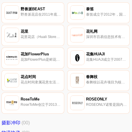
野兽派BEAST
泰笛
野兽派花店在2011年底诞生于微博，从传奇花店迅速成长为以花艺、家居、艺术品、个性配饰为主的全渠道艺术生活品牌。野兽派花店在国内设有多家实体花店。
泰笛成立于2012年，国内知名家居服务品牌。泰笛主要提供在线洗涤、鲜花订阅和绿植租赁服务的互联网居家上门服务提供商。
花里
花礼网
花里花店（Huali Store），成立于2012年，是高端在线花艺品牌。花里花店主营鲜花花盒，永生花花盒，鲜花定制和鲜花订阅服务，向全国发售精品花盒及花束。
深圳市百易信息技术有限公司，花礼网，互联网电子商务鲜花礼品行业知名品牌，鲜花电商领先者，国内较具影响力的鲜花礼品网站
花加FlowerPlus
花集HUAJI
花加FlowerPlus是鲜花订阅领域先行者，开创日常鲜花订阅模式。花加向客户传递一周一花，订阅美好的理念，主打单品鲜花包月和混合花束包月等品类。
花集HUAJI成立于2007年，国内专门的花卉行业的电子商务门户网站，知名花卉行业垂直服务商。花集汇集了全国数万家花商资源，整合了全国各地的鲜花信息以及鲜花配送商信息，通过及订单担保服务给全球花店和零售客户的交易行为提供服务。
花点时间
春舞枝
花点时间隶属花意生活（北京）电子商务有限公司，国内知名电商鲜花品牌。花点时间定位于无用生活美学幸福电商平台，主打一周一花的鲜花电商。
春舞枝以花卉项目为核心，集电子商务、鲜花速递、花品加工、花海旅游、花艺教育、产业园区为一体的现代化新型综合花卉企业。
RoseToMe
ROSEONLY
RoseToMe创立于2013年，主打进口玫瑰的鲜花电商品牌。RoseToMe主营不同系列的鲜花和永生花，以专注产品与服务著称。
ROSEONLY诺誓是国内高品质的玫瑰与珠宝品牌，专注于打造爱情信物，并开创了玫瑰礼盒的时尚潮流。诺誓以“一生只爱一人”为理念，打造鲜花玫瑰、永生玫瑰、玫瑰珠宝、玫瑰家居四大主线系列。
摄影冲印
(00)