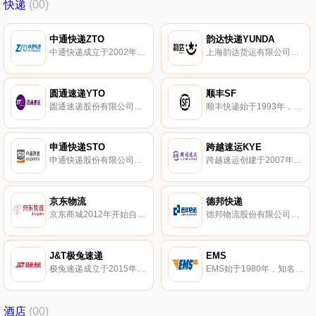
快递
(00)
中通快递ZTO
韵达快递YUNDA
中通快递成立于2002年，以快递为核心业务，集跨境、快运、商业、云仓、航空、金融、智能、传媒等生态版块于一体的综合物流服务企业。
上海韵达货运有限公司，快递十大品牌，创立于1999年，快递及物流全程解决方案供应商。韵达快递集物流、快递、电子商务配送和仓储服务为一体的全国网络型品牌快递企业。
圆通速递YTO
顺丰SF
圆通速递股份有限公司，总部上海，中国快递协会副会长单位。圆通速递集速递、航空、电子商务等业务为一体的大型企业集团。
顺丰快递始于1993年，国内领先的快递物流综合服务商。顺丰快递提供一体化的综合物流解决方案，以其速度快、安全性能高蜚声业界，现已开通海外快递服务。
申通快递STO
跨越速运KYE
申通快递股份有限公司，快递十大品牌，创于1993年。申通快递以提供传统快递服务为主，为国内大型C2C、B2C企业提供物流配送、第三方物流和仓储、代收货款、贵重物品通道等服务。
跨越速运创建于2007年，简称KYE，专注“限时速运”的5A级大型现代化综合速运企业。跨越速运较早推出了当天达、次日达、隔日达服务三大时效产品，采用全直营模式，运力网络覆盖全国。
京东物流
德邦快递
京东商城2012年开始自营的快递，拥有多种物流配送模式，以其发货速度快而著称。京东物流拥有中小件、大件、冷藏冷冻仓配一体化物流设施，服务产品主要包括仓配服务、快递快运服务、大件服务、冷链服务、跨境服务等。
德邦物流股份有限公司，始于1996年，主营国内公路零担运输业务和空运代理。德邦物流可为客户提供代收货款、签单返回、保价运输、安全包装等增值服务。
J&T极兔速递
EMS
极兔速递成立于2015年，国内知名的科技创新型互联网快递服务供应商。极兔速递专注于为客户创造极致的快递和物流体验，业务涉及快递、快运、仓储及供应链等多元化领域。
EMS始于1980年，知名特快专递品牌，隶属中国邮政集团。邮政EMS主打国内及国际速递、合同物流、快货服务等业务的大型现代快递物流企业。
酒店
(00)