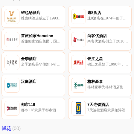
维也纳酒店
速8酒店
维也纳酒店成立于1993年，国内中档商务连锁酒店知名品牌，锦江国际集团旗下。维也纳酒店专注于为客户提供健康、舒适的高附加值产品及良好的睡眠体验。
速8酒店在1974年创于美国，全球知名的经济型连锁酒店品牌。速8酒店于2004年进入中国市场，酒店根据当地市场情况和自身喜好需求，融入地方特色和个性风格。
首旅如家Homeinn
尚客优酒店
首旅如家酒店集团，国内经济型酒店领先者，由原首旅酒店和如家酒店合并后的新集团。首旅如家拥有和颐酒店、如家精选酒店、如家酒店、莫泰酒店、云上四季酒店等知名酒店品牌。
尚客优酒店创立于2010年，定位时尚商务型中档酒店。尚客优酒店专注于二三线城市连锁酒店的发展，为大众消费人群提供干净、舒适、温馨的酒店住宿服务。本站提供尚客优酒店官网。
全季酒店
锦江之星
全季酒店是华住旗下针对中档酒店市场的有限服务酒店品牌，以简约而富有品质为设计风格。全季酒店致力于为智慧、练达的精英型商旅客人提供优质地段的选择。
锦江之星始于1996年，国内知名快捷连锁酒店品牌。锦江之星拥有锦江之星、金广快捷白玉兰酒店、百时快捷酒店等知名酒店品牌。
汉庭酒店
格林豪泰
格林豪泰为​格林酒店集团旗下经典商务酒店，配备有餐厅、会议室、商务中心、健身房等。格林豪泰在美国、日本、韩国、东南亚等国家和地区均有布局。
都市118
7天连锁酒店
都市118隶属于都市酒店集团旗下，较早提出轻商务酒店概念。都市118面向大众消费商旅人士，打造崭新智能互动空间，提供人性化、多维度、智能化的互联体验。
7天连锁酒店隶属铂涛酒店集团，酒店集团十大品牌，知名的商务、都市时尚经济型连锁酒店。7天是覆盖全国的经济型连锁酒店，专注于对旅居空间年轻属性的创新和开发，中国酒店业科技及创新模式的领先企业。
鲜花
(00)