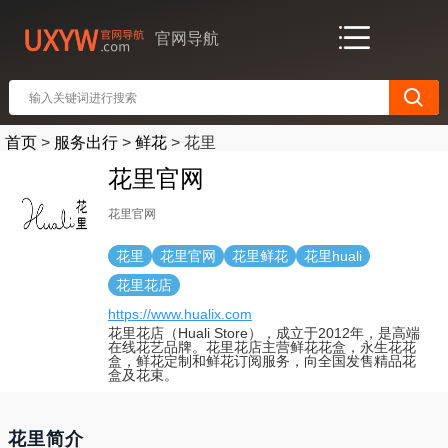
官网导航
首页
>
服务出行
>
鲜花
>
花里
花里官网
花里官网
花里
花里官网
花里鲜花
花里huali
花里花店
https://www.hualix.com
花里花店（Huali Store），成立于2012年，是高端
在线花艺品牌。花里花店主营鲜花花盒，永生花花
盒，鲜花定制和鲜花订阅服务，向全国发售精品花
盒及花束。
花里简介