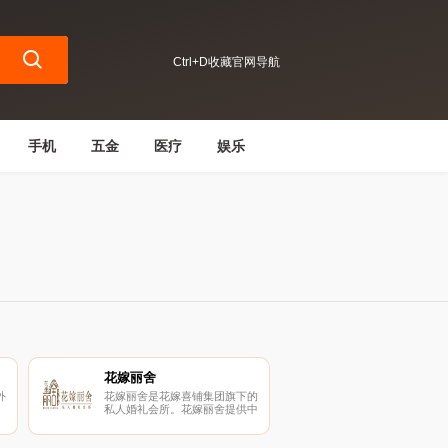
Ctrl+D收藏官网导航
手机
五金
医疗
娱乐
花嫁丽舍
外
花嫁丽舍是花嫁喜铺集团旗下的
私人婚礼会所。花嫁丽舍提供中
厘
西式婚宴、专业婚礼服务、个性
。
婚礼策划、礼服、摄影、摄像等
一站式婚庆礼仪服务。