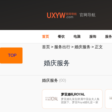
官网导航
首页
餐饮
电脑
服饰
服务
首页
>
服务出行
>
婚庆服务
>
正文
TOP
婚庆服务
婚庆服务
(00)
萝亚婚礼ROYAL
萝亚婚礼策划隶属中国金夫人集
团旗下。萝亚Royal婚礼是一家
集婚庆策划、婚纱、礼服租售、
婚庆现场布置、婚庆文化传媒以
及多种婚庆相关服务于一体的婚