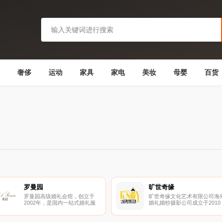
奢侈
运动
家具
家电
美妆
母婴
百货
罗曼园
旷世奇缘
罗曼园高级婚礼会馆，创立于
旷世奇缘文化艺术有限公司海
2002年，是国内一站式婚礼服
婚礼婚纱摄影公司成立于2010
务概念。罗曼园集婚礼、婚宴、
年初。旷世奇缘成为中国在巴
布置、摄影为一体，力求为新人
岛注册成立分公司的婚庆企业
解决婚礼中面对的所有问题。