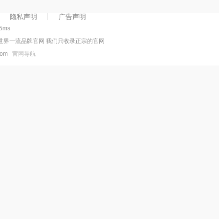
隐私声明
广告声明
45ms
世界一流品牌官网 我们只收录正宗的官网
.com
官网导航