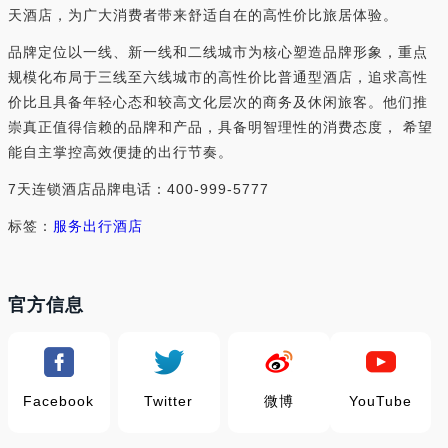
天酒店，为广大消费者带来舒适自在的高性价比旅居体验。
品牌定位以一线、新一线和二线城市为核心塑造品牌形象，重点
规模化布局于三线至六线城市的高性价比普通型酒店，追求高性
价比且具备年轻心态和较高文化层次的商务及休闲旅客。他们推
崇真正值得信赖的品牌和产品，具备明智理性的消费态度， 希望
能自主掌控高效便捷的出行节奏。
7天连锁酒店品牌电话：400-999-5777
标签：
服务出行
酒店
官方信息
Facebook
Twitter
微博
YouTube