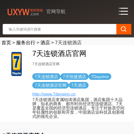
官网导航
首页
>
服务出行
>
酒店
>
7天连锁酒店
7天连锁酒店官网
7天连锁酒店官网
7天连锁酒店
7天快捷酒店
7DaysInn
7天连锁酒店官网
7天酒店
http://www.7daysinn.cn
7天连锁酒店隶属铂涛酒店集团，酒店集团十大品
牌，知名的商务、都市时尚经济型连锁酒店。7天
是覆盖全国的经济型连锁酒店，专注于对旅居空间
年轻属性的创新和开发，中国酒店业科技及创新模
式的领先企业。