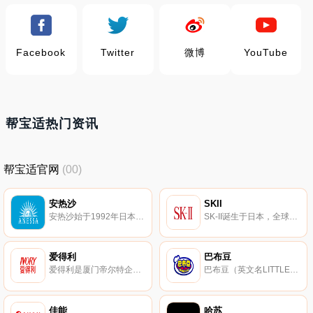
Facebook
Twitter
微博
YouTube
帮宝适热门资讯
帮宝适官网
(00)
安热沙
SKII
安热沙始于1992年日本，资生堂集团旗下专业防晒品牌，主打产品是防晒乳、化妆水、乳液与粉底等，日本著名的化妆品公司。
SK-II诞生于日本，全球知名护肤品牌，以晶莹剔透为品牌理念，创新推出肌源修护复方，专注于研究亚洲女性肌肤护理，旗下护肤精华露素有"神仙水"美誉。
爱得利
巴布豆
爱得利是厦门帝尔特企业有限公司自有母婴品牌之一 。“爱得利 ”是著名婴幼儿用品品牌，在全国同行业中享有较高的知名度。其核心产品涵盖了硅胶奶嘴，新生儿奶瓶，宝宝水杯等。同时也会开发周边产品，例如湿巾、防溢乳垫、吸奶器等。
巴布豆（英文名LITTLEBOBDOG）是日本SUNWORD公司于1987年所创立的卡通品牌造型，专注卡通IP运营、品牌数字整合营销的轻资产公司，授权范围有：童装、童鞋、婴童内衣、文具、书包、玩具、游戏、丛书、童车、床品、母婴用品、寝具、生活用品、饰品、礼品等全品类。
佳能
哈苏