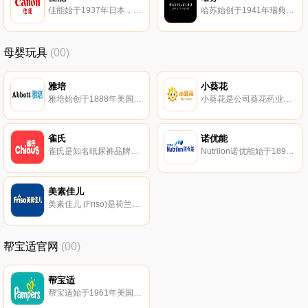
佳能始于1937年日本，专注以光学为核心的相机与办公设备制造商，立足个人消费产品、办公产品以及工业产品领域，产品包括摄影机、打印机、复印机、传真机、扫描仪、投影仪、数码相机等。
哈苏始创于1941年瑞典，是数码中画幅相机和镜头的知名制造商之一，其产品以其标志性的人体工程学设计、图像质量和高性能而闻名。
母婴玩具
(00)
雅培
小葵花
雅培始创于1888年美国，专注营养品、药品、医疗器械和诊断产品领域的大型跨国企业，旗下雅培奶粉涵盖亲体、金装小安素、早产儿奶粉等多个系列。
小葵花是公司葵花药业集团于2016年成立的全资子公司，以益生菌类膳食营养补充剂为主要产品，其分支产品涵盖了复合维生素、矿物质、凝胶类产品及其他功能性膳食补充食品，面向人群涵盖了老年人、成人、女性、儿童及婴幼儿等。
雀氏
诺优能
雀氏是知名纸尿裤品牌，集研发、设计、生产、销售、售后服务为一体，制造婴幼系列健康护理用品的大型企业。
Nutrilon诺优能始于1896年荷兰，享有极高声誉的高品质奶粉品牌。诺优能产品研发、生产到罐装均在荷兰完成，专注于婴幼儿营养领域产品研发生产的公司。
美素佳儿
美素佳儿 (Friso)是荷兰皇家菲仕兰旗下的婴幼儿奶粉品牌。美素佳儿奶粉均是来自荷兰自家牧场，100%原产原罐进口，鲜奶到罐装一次完成，全程工艺有严格管控。
帮宝适官网
(00)
帮宝适
帮宝适始于1961年美国，美国宝洁公司旗下著名的婴儿护理品牌，专注于为宝宝设计吸水性能良好且舒适的纸尿裤，产品包括纸尿裤系列、拉拉裤系列以及湿纸巾系列。