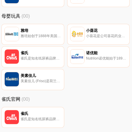
母婴玩具
(00)
雅培
小葵花
雅培始创于1888年美国，专注营养品、药品、医疗器械和诊断产品领域的大型跨国企业，旗下雅培奶粉涵盖亲体、金装小安素、早产儿奶粉等多个系列。
小葵花是公司葵花药业集团于2016年成立的全资子公司，以益生菌类膳食营养补充剂为主要产品，其分支产品涵盖了复合维生素、矿物质、凝胶类产品及其他功能性膳食补充食品，面向人群涵盖了老年人、成人、女性、儿童及婴幼儿等。
雀氏
诺优能
雀氏是知名纸尿裤品牌，集研发、设计、生产、销售、售后服务为一体，制造婴幼系列健康护理用品的大型企业。
Nutrilon诺优能始于1896年荷兰，享有极高声誉的高品质奶粉品牌。诺优能产品研发、生产到罐装均在荷兰完成，专注于婴幼儿营养领域产品研发生产的公司。
美素佳儿
美素佳儿 (Friso)是荷兰皇家菲仕兰旗下的婴幼儿奶粉品牌。美素佳儿奶粉均是来自荷兰自家牧场，100%原产原罐进口，鲜奶到罐装一次完成，全程工艺有严格管控。
雀氏官网
(00)
雀氏
雀氏是知名纸尿裤品牌，集研发、设计、生产、销售、售后服务为一体，制造婴幼系列健康护理用品的大型企业。