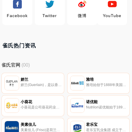
Facebook
Twitter
微博
YouTube
雀氏热门资讯
雀氏官网
(00)
娇兰
雅培
娇兰(Guerlain)，是以香水起家的巴黎皇室贵族保养品品牌，创建至今已有近200年的历史。娇兰精致护肤、珠宝彩妆、香氛世家，幻彩流星粉球、黄金复原蜜是明星产品
雅培始创于1888年美国，专注营养品、药品、医疗器械和诊断产品领域的大型跨国企业，旗下雅培奶粉涵盖亲体、金装小安素、早产儿奶粉等多个系列。
小葵花
诺优能
小葵花是公司葵花药业集团于2016年成立的全资子公司，以益生菌类膳食营养补充剂为主要产品，其分支产品涵盖了复合维生素、矿物质、凝胶类产品及其他功能性膳食补充食品，面向人群涵盖了老年人、成人、女性、儿童及婴幼儿等。
Nutrilon诺优能始于1896年荷兰，享有极高声誉的高品质奶粉品牌。诺优能产品研发、生产到罐装均在荷兰完成，专注于婴幼儿营养领域产品研发生产的公司。
美素佳儿
君乐宝
美素佳儿 (Friso)是荷兰皇家菲仕兰旗下的婴幼儿奶粉品牌。美素佳儿奶粉均是来自荷兰自家牧场，100%原产原罐进口，鲜奶到罐装一次完成，全程工艺有严格管控。
君乐宝乳业集团 成立于1995年 ，是河北省乳制品加工企业 ，是农业产业化龙头企业、国家高新技术企业、国家乳品研发技术分中心 。君乐宝业务范围包括婴幼儿奶粉、低温酸奶、常温液态奶、牧业等四大板块； 目前君乐宝建立起了涵盖奶业全产业链各环节的运营布局，上下游协同发展，为消费者提供营养、健康、安全的乳制品。