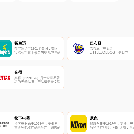
帮宝适
巴布豆
帮宝适始于1961年美国，美国
巴布豆（英文名
宝洁公司旗下著名的婴儿护理品
LITTLEBOBDOG）是日本
牌，专注于为宝宝设计吸水性能
SUNWORD公司于1987年所创
良好且舒适的纸尿裤，产品包括
立的卡通品牌造型，专注卡通I
纸尿裤系列、拉拉裤系列以及湿
运营、品牌数字整合营销的轻
纸巾系列。
产公司，授权范围有：童装、
鞋、婴童内衣、文具、书包、
宾得
具、游戏、丛书、童车、床品
宾得（PENTAX）是一家世界著
母婴用品、寝具、生活用品、
名的光学品牌，产品覆盖天文望
品、礼品等全品类。
远镜、医用内视镜、眼镜等范
围。宾得的品牌文化可以追溯到
1919年成立于日本东京的旭光
学合资公司。
松下电器
尼康
松下电器始于1918年，专业从
尼康创建于1917年，享誉世界
事各种电器产品的生产、销售的
的光学产品设计和制造商，以
综合性电子技术企业集团。松下
学产品的开发和销售为主。尼