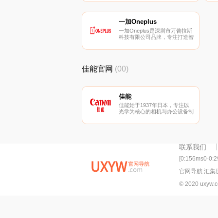
表性企业。索尼是世界电子
3C、游戏、金融、娱乐领域的
巨擘，大型综合性跨国企业集
团。
一加Oneplus
一加Oneplus是深圳市万普拉斯
科技有限公司品牌，专注打造智
能手机终端设备，主打线上销售
模式。
佳能官网
(00)
佳能
佳能始于1937年日本，专注以
光学为核心的相机与办公设备制
造商，立足个人消费产品、办公
产品以及工业产品领域，产品包
括摄影机、打印机、复印机、传
真机、扫描仪、投影仪、数码相
机等。
联系我们
[0:156ms0-0:
官网导航 汇集
© 2020 uxyw