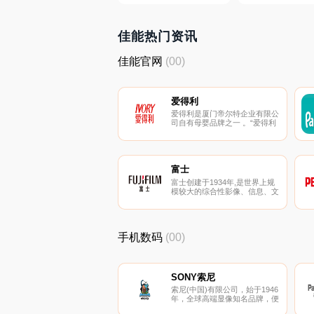
佳能热门资讯
佳能官网
(00)
爱得利
爱得利是厦门帝尔特企业有限公
司自有母婴品牌之一 。“爱得利
”是著名婴幼儿用品品牌，在全
国同行业中享有较高的知名度。
其核心产品涵盖了硅胶奶嘴，新
生儿奶瓶，宝宝水杯等。同时也
会开发周边产品，例如湿巾、防
富士
溢乳垫、吸奶器等。
富士创建于1934年,是世界上规
模较大的综合性影像、信息、文
件处理类产品及服务的制造和供
应商。富士目前主营业务包括数
码相机、影像、医疗、印刷、高
性能材料、光学元器件等。
手机数码
(00)
SONY索尼
索尼(中国)有限公司，始于1946
年，全球高端显像知名品牌，便
携式数码产品的开创者，日本代