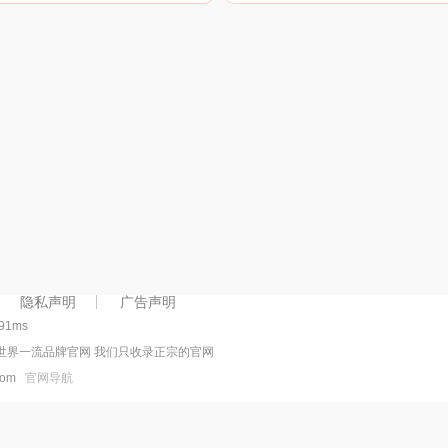
产业涉及家电、数码视听电子、
主要从事数码相机、单反相机
办公产品、航空等诸多领域。
望远镜、运动相机等产品的生
和销售，其摄影产品以画面细
腻、色彩丰富而闻名。
隐私声明
广告声明
291ms
世界一流品牌官网 我们只收录正宗的官网
.com
官网导航