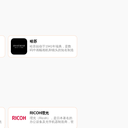
哈苏
哈苏始创于1941年瑞典，是数
码中画幅相机和镜头的知名制造
商之一，其产品以其标志性的人
P
体工程学设计、图像质量和高性
资
能而闻名。
童
玩
、
饰
RICOH理光
理光（Ricoh），是日本著名的
光
办公设备及光学机器制造商，世
康
界五百强企业。