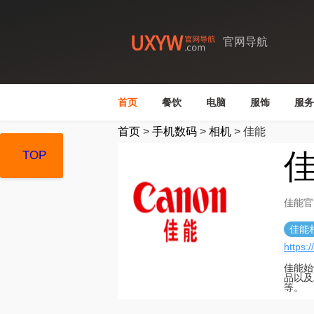
官网导航
首页
餐饮
电脑
服饰
服务
首页
>
手机数码
>
相机
>
佳能
TOP
TOP
TOP
佳能官
佳能
https:
佳能始
品以及
等。