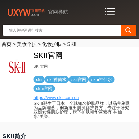
官网导航
首页
>
美妆个护
>
化妆护肤
>
SKII
SKII官网
SKII官网
skii
skii神仙水
skii官网
sk-ii神仙水
sk-ii官网
https://www.skii.com.cn
SK-II诞生于日本，全球知名护肤品牌，以晶莹剔透
为品牌理念，创新推出肌源修护复方，专注于研究
亚洲女性肌肤护理，旗下护肤精华露素有"神仙
水"美誉。
SKII简介