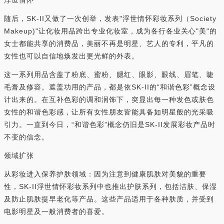
随后，SK-II又做了一次创举，发表"浮世情怀彩妆系列（Society
Makeup)"让化妆用品跨出专业化妆室，成为各行各业关心"美"的
女士都能共享的消费品，美丽不再是明星、艺人的专利，平凡的
女性也可以自信地焕发出更光鲜的外表。
这一系列用品含盖了粉底、蜜粉、腮红、眼影、眼线、眉笔、睫
毛膏及修容。遮盖功用的产品，都是依SK-II的“和谐色彩”概念设
计出来的。在互补色彩的调和润饰下，突显出每一种发色或肤色
女性的和谐色彩感，让所有女性朋友皆能具备如明星般的光采吸
引力。一直到今日，“和谐色彩”概念仍旧是SK-II发展彩妆产品时
不变的信念。
领域扩张
从彩妆进入保养护肤领域：因为注意到健康肌肤对美貌的重要
性，SK-II浮世情怀彩妆系列中也推出护肤系列，包括洁肤、保湿
及防止肌肤提早老化等产品。这些产品适用于各种肤质，并受到
电影明星及一般消费者的喜爱。