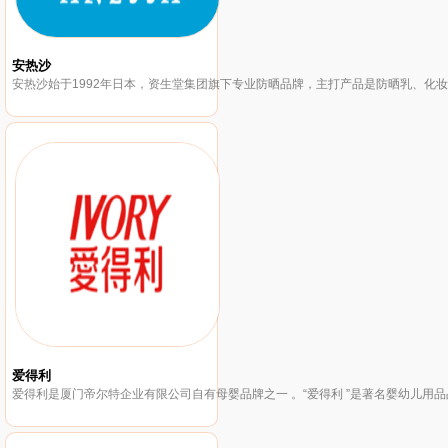
安热沙
爱得利