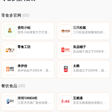
零食多官网
(00)
贪吃小站
三只松鼠
贪吃小站隶致力于打造休闲食品的精致化、生活化。贪吃小站主要经营休闲食品的开发和销售。包括鱼制品、肉制品、炒货、蜜饯、地方特产、进口食品，种类齐全、口味出众、老少皆宜。
三只松鼠是销量领先的互联网食品品牌，以坚果、干果、茶叶、休闲零食等食品的研发、分装及销售的为主的产业链平台型企业。
零食工坊
良品铺子
良品铺子成立于2006年，高品质健康休闲零食品牌。良品铺子集休闲食品研发、加工、零售服务与品牌连锁运营的上市企业。
来伊份
太粮
来伊份始于2001年，坚果炒货知名品牌，大型休闲食品连锁零售企业。
太粮成立于2000年，国内知名大米品牌，集稻米种植、收购、储运、生产、销售于一体。太粮以优质大米加工为主、颇具规模与知名度的大米经营企业。
餐饮食品
(00)
洋河YANGHE
五粮液
江苏洋河酒厂股份有限公司，苏酒集团旗下，白酒十大品牌，中华老字号，拥有洋河大曲、海之蓝、梦之蓝、天之蓝系列名酒，大型上市公司，浓香型大曲酒的正宗代表，有“生态苏酒”的美誉。
宜宾五粮液股份有限公司，已有4000多年酿制历史，中华老字号，浓香型白酒杰出代表。五粮液是国有特大型现代白酒酿造企业集团。