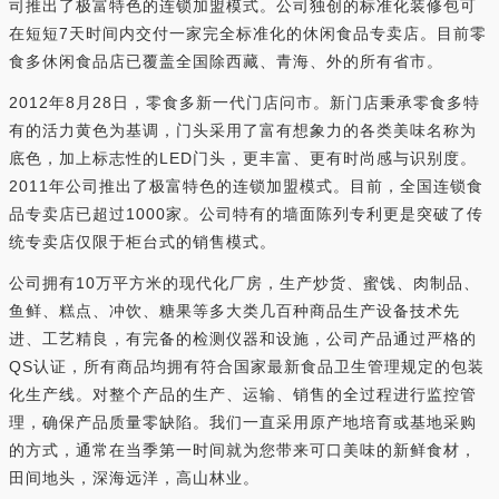
司推出了极富特色的连锁加盟模式。公司独创的标准化装修包可
在短短7天时间内交付一家完全标准化的休闲食品专卖店。目前零
食多休闲食品店已覆盖全国除西藏、青海、外的所有省市。
2012年8月28日，零食多新一代门店问市。新门店秉承零食多特
有的活力黄色为基调，门头采用了富有想象力的各类美味名称为
底色，加上标志性的LED门头，更丰富、更有时尚感与识别度。
2011年公司推出了极富特色的连锁加盟模式。目前，全国连锁食
品专卖店已超过1000家。公司特有的墙面陈列专利更是突破了传
统专卖店仅限于柜台式的销售模式。
公司拥有10万平方米的现代化厂房，生产炒货、蜜饯、肉制品、
鱼鲜、糕点、冲饮、糖果等多大类几百种商品生产设备技术先
进、工艺精良，有完备的检测仪器和设施，公司产品通过严格的
QS认证，所有商品均拥有符合国家最新食品卫生管理规定的包装
化生产线。对整个产品的生产、运输、销售的全过程进行监控管
理，确保产品质量零缺陷。我们一直采用原产地培育或基地采购
的方式，通常在当季第一时间就为您带来可口美味的新鲜食材，
田间地头，深海远洋，高山林业。