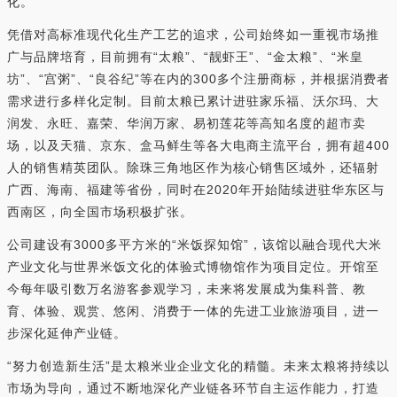
化。
凭借对高标准现代化生产工艺的追求，公司始终如一重视市场推
广与品牌培育，目前拥有“太粮”、“靓虾王”、“金太粮”、“米皇
坊”、“宫粥”、“良谷纪”等在内的300多个注册商标，并根据消费者
需求进行多样化定制。目前太粮已累计进驻家乐福、沃尔玛、大
润发、永旺、嘉荣、华润万家、易初莲花等高知名度的超市卖
场，以及天猫、京东、盒马鲜生等各大电商主流平台，拥有超400
人的销售精英团队。除珠三角地区作为核心销售区域外，还辐射
广西、海南、福建等省份，同时在2020年开始陆续进驻华东区与
西南区，向全国市场积极扩张。
公司建设有3000多平方米的“米饭探知馆”，该馆以融合现代大米
产业文化与世界米饭文化的体验式博物馆作为项目定位。开馆至
今每年吸引数万名游客参观学习，未来将发展成为集科普、教
育、体验、观赏、悠闲、消费于一体的先进工业旅游项目，进一
步深化延伸产业链。
“努力创造新生活”是太粮米业企业文化的精髓。未来太粮将持续以
市场为导向，通过不断地深化产业链各环节自主运作能力，打造