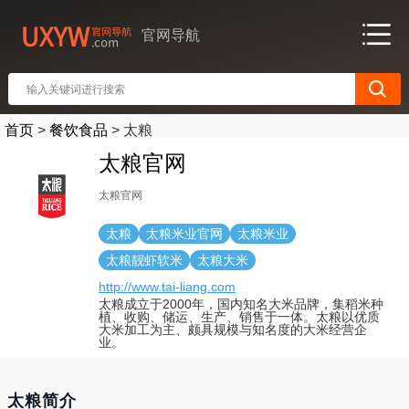
官网导航
首页
>
餐饮食品
>
太粮
太粮官网
太粮官网
太粮
太粮米业官网
太粮米业
太粮靓虾软米
太粮大米
http://www.tai-liang.com
太粮成立于2000年，国内知名大米品牌，集稻米种
植、收购、储运、生产、销售于一体。太粮以优质
大米加工为主、颇具规模与知名度的大米经营企
业。
太粮简介