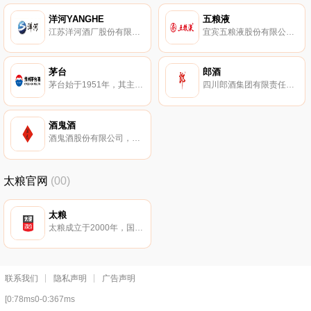
洋河YANGHE
五粮液
江苏洋河酒厂股份有限公司，苏酒集团旗下，白酒十大品牌，中华老字号，拥有洋河大曲、海之蓝、梦之蓝、天之蓝系列名酒，大型上市公司，浓香型大曲酒的正宗代表，有“生态苏酒”的美誉。
宜宾五粮液股份有限公司，已有4000多年酿制历史，中华老字号，浓香型白酒杰出代表。五粮液是国有特大型现代白酒酿造企业集团。
茅台
郎酒
茅台始于1951年，其主导产品贵州茅台酒历史悠久、源远流长，拥有深厚的文化内涵。茅台具有色清透明、酱香突出、醇香馥郁、回味悠长的特点，是我国大曲酱香型白酒的典范代表。
四川郎酒集团有限责任公司，始于1898年，中国酱香型白酒的典型代表，中华老字号。郎酒以“酱香浓郁，醇厚净爽，幽雅细腻，回甜味长”的独特香型和风味而闻名全国。
酒鬼酒
酒鬼酒股份有限公司，始建于1956年，以其独特的酿造工艺著称。酒鬼酒主要从事馥郁香型系列白酒的研发、酿造、加工、销售的现代化综合性企业。
太粮官网
(00)
太粮
太粮成立于2000年，国内知名大米品牌，集稻米种植、收购、储运、生产、销售于一体。太粮以优质大米加工为主、颇具规模与知名度的大米经营企业。
联系我们
隐私声明
广告声明
[0:78ms0-0:367ms