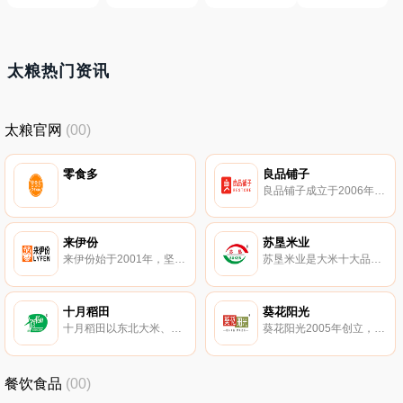
太粮热门资讯
太粮官网
(00)
零食多
良品铺子
良品铺子成立于2006年，高品质健康休闲零食品牌。良品铺子集休闲食品研发、加工、零售服务与品牌连锁运营的上市企业。
来伊份
苏垦米业
来伊份始于2001年，坚果炒货知名品牌，大型休闲食品连锁零售企业。
苏垦米业是大米十大品牌，江苏省著名商标，国内外多家知名生产企业以及大型连锁超市的重要大米供应商，华东地区综合实力较强的大米加工企业。
十月稻田
葵花阳光
十月稻田以东北大米、杂粮、干货为主营的农业品牌，致力于为国人提供的良好的健康食粮。十月稻田旗下多样的产品满足消费者多样化的需求，并拥有线上、线下、新零售等多个营销渠道。
葵花阳光2005年创立，以葵花阳光牌五常大米为主导。葵花阳光集基地种植、水稻加工、五常大米与农产品销售为一体的综合性公司。
餐饮食品
(00)