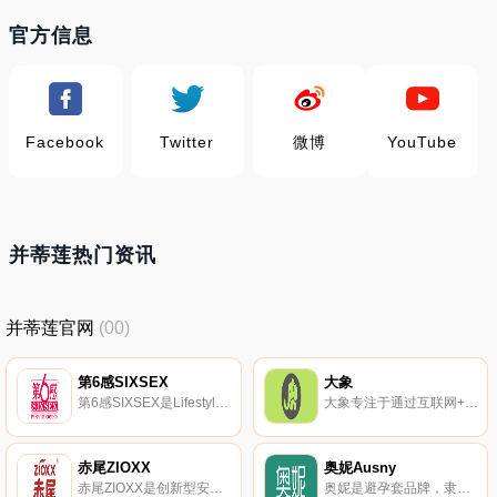
官方信息
Facebook
Twitter
微博
YouTube
并蒂莲热门资讯
并蒂莲官网
(00)
第6感SIXSEX
大象
第6感SIXSEX是Lifestyles集团旗下，较受欢迎的大众避孕套品牌，具有较大影响力的避孕套制造商。第6感现有持久系列、经典系列、超薄系列、玻尿酸系列等产品。
大象专注于通过互联网+实体商业模式，为年轻人提供时尚高品质的安全套等快消品的创新型公司。
赤尾ZIOXX
奥妮Ausny
赤尾ZIOXX是创新型安全套品牌，采用泰国天然乳胶作为产品材料。赤尾ZIOXX专注于安全、超薄避孕套的研发、生产、销售的企业。
奥妮是避孕套品牌，隶属于大明集团（DM Group)，注册于1992年。奥妮避孕套遵守“用户安全、体验至上”的质量方针，选定国外优质乳胶源、选用全天然的辅料，无杀精剂、麻醉剂、抗生素。