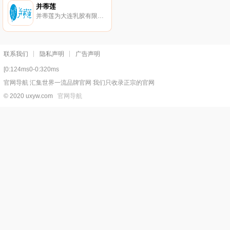
并蒂莲
并蒂莲为大连乳胶有限责任公司旗下品牌，大连乳胶是一家从事乳胶制品研发、生产和销售的大型生产企业。并蒂莲产品涵盖避孕套、输血胶管、医用手套、检查手套、家用手套、工业手套、密封胶等。
联系我们
隐私声明
广告声明
[0:124ms0-0:320ms
官网导航 汇集世界一流品牌官网 我们只收录正宗的官网
© 2020 uxyw.com
官网导航