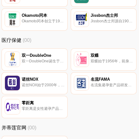
Okamoto冈本
Jissbon杰士邦
Okamoto冈本创立于1934年日本，较早生产安全套的厂家。冈本主要从事有关橡胶、塑胶及合成制品事业。
Jissbon杰士邦源自1905年澳大利亚，拥有百年的乳胶产品生产历史。杰士邦是全球知名的安全套及两性健康用品品牌，隔绝性卫生防护用品的企业。
医疗保健
(00)
双一DoubleOne
双蝶
双一DoubleOne诞生于20世纪50年代，较早专业生产乳胶制品和制造乳胶制品生产设备的企业。双一主要生产避孕套、家用手套、工业手套和丁基尼龙衬里手套等。
双蝶始于1956年，前身是国营青岛乳胶厂，拥有现代企业管理制度。双蝶专注于研发和生产高品质的天然胶乳橡胶避孕套的大型制造企业。
诺丝NOX
名流FAMA
诺丝NOX始于2000年，知名安全套品牌。诺丝专注避孕套、润滑液等性保健用品的生产、销售的科技企业。
名流集避孕套产品研发、生产、销售于一体的综合型企业。名流专注于避孕套产品及相关领域的应用开发，致力于提供具有创新性且品质高的产品。
零距离
零距离是女性避孕产品生产基地，专业从事止痛气雾剂的研发和制造，零距离旗下拥有“劲通”、“好德快”和“零距离”等品牌。
并蒂莲官网
(00)