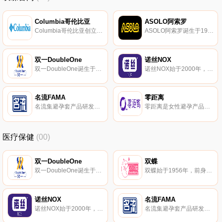
Columbia哥伦比亚
ASOLO阿索罗
Columbia哥伦比亚创立于1938年，名字起源于美国波特兰Columbia(哥伦比亚) River，户外运动服装品牌，全球知名的户外用品生产制造商。哥伦比亚以生产雨衣、雨帽起家，致力于通过各种创新科技，让消费者们可以更长时间的享受户外的乐趣。
ASOLO阿索罗诞生于1975年意大利，户外登山鞋制作领域知名品牌，在户外登山鞋的革新领域独占鳌头。ASOLO阿索罗涵盖高山靴、徒步登山鞋、冒险旅游和山地运动鞋等系列产品。
双一DoubleOne
诺丝NOX
双一DoubleOne诞生于20世纪50年代，较早专业生产乳胶制品和制造乳胶制品生产设备的企业。双一主要生产避孕套、家用手套、工业手套和丁基尼龙衬里手套等。
诺丝NOX始于2000年，知名安全套品牌。诺丝专注避孕套、润滑液等性保健用品的生产、销售的科技企业。
名流FAMA
零距离
名流集避孕套产品研发、生产、销售于一体的综合型企业。名流专注于避孕套产品及相关领域的应用开发，致力于提供具有创新性且品质高的产品。
零距离是女性避孕产品生产基地，专业从事止痛气雾剂的研发和制造，零距离旗下拥有“劲通”、“好德快”和“零距离”等品牌。
医疗保健
(00)
双一DoubleOne
双蝶
双一DoubleOne诞生于20世纪50年代，较早专业生产乳胶制品和制造乳胶制品生产设备的企业。双一主要生产避孕套、家用手套、工业手套和丁基尼龙衬里手套等。
双蝶始于1956年，前身是国营青岛乳胶厂，拥有现代企业管理制度。双蝶专注于研发和生产高品质的天然胶乳橡胶避孕套的大型制造企业。
诺丝NOX
名流FAMA
诺丝NOX始于2000年，知名安全套品牌。诺丝专注避孕套、润滑液等性保健用品的生产、销售的科技企业。
名流集避孕套产品研发、生产、销售于一体的综合型企业。名流专注于避孕套产品及相关领域的应用开发，致力于提供具有创新性且品质高的产品。