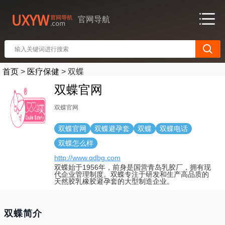
官网导航
首页
>
医疗保健
>
双蝶
双蝶官网
双蝶官网
双蝶官网
双蝶避孕套
双蝶
双蝶电话
双蝶怎么样
http://www.qdbg.com
双蝶始于1956年，前身是国营青岛乳胶厂，拥有现
代企业管理制度。双蝶专注于研发和生产高品质的
天然胶乳橡胶避孕套的大型制造企业。
双蝶简介