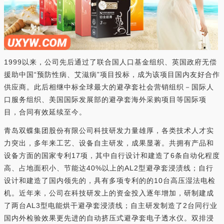
1999以来，公司先后通过了联合国人口基金组织、英国政府无偿
援助中国“预防性病、艾滋病”项目投标，成为该项目国内友好合作
供应商。此后相继中标全球最大的避孕套社会营销组织－国际人
口服务组织、美国国际发展部的避孕套海外采购项目等国际项
目，合同有效延续至今。
青岛双蝶集团股份有限公司科技研发力量雄厚，各类技术人才实
力突出，多年来工艺、设备自主研发，成果显著。共拥有产品和
设备方面的国家专利17项，其中自行设计和建造了6条自动化程度
高、占地面积小、节能达40%以上的AL2型避孕套浸渍线；自行
设计和建造了国内领先的，具有多项专利的的10台高压湿法电检
机。近年来，公司在科技研发上的资金投入逐年增加，研制建成
了两台AL3型电能烘干避孕套浸渍线；自主研发制造了2台同行业
国内外检验效果更先进的自动挤压式避孕套电子透水仪。双排浸