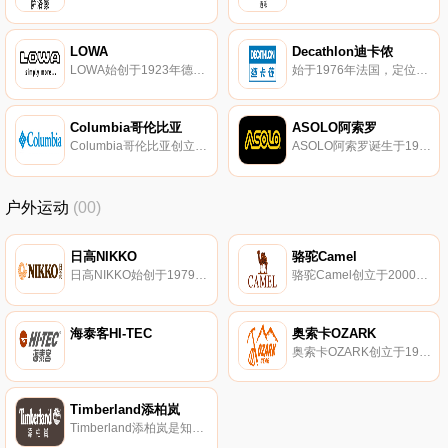
LOWA
Decathlon迪卡侬
LOWA始创于1923年德国，国际知名户外鞋品牌，专注于户外运动鞋的研发、设计、生产、销售。LOWA产品覆盖高山系列、负重远足系列、徒步系列、多功能系列、旅行系列、户外健行系列、雪地系列等产品。
始于1976年法国，定位大众运动市场，以其物美价廉在业内著称，运动服饰、装备以及各种创意类运动产品供应商，对于初学者和专业运动者，迪卡侬都能提供运动服饰、装备以及各种创意类运动产品，其全产业链掌控的模式让其产品具有较高的性价比
Columbia哥伦比亚
ASOLO阿索罗
Columbia哥伦比亚创立于1938年，名字起源于美国波特兰Columbia(哥伦比亚) River，户外运动服装品牌，全球知名的户外用品生产制造商。哥伦比亚以生产雨衣、雨帽起家，致力于通过各种创新科技，让消费者们可以更长时间的享受户外的乐趣。
ASOLO阿索罗诞生于1975年意大利，户外登山鞋制作领域知名品牌，在户外登山鞋的革新领域独占鳌头。ASOLO阿索罗涵盖高山靴、徒步登山鞋、冒险旅游和山地运动鞋等系列产品。
户外运动
(00)
日高NIKKO
骆驼Camel
日高NIKKO始创于1979年，亚洲知名户外运动休闲品牌。日高以生产背囊、鞋类、户外休闲服装及游泳用品为主。
骆驼Camel创立于2000年，全球知名户外运动休闲品牌，定位以户外功能性体验为核心的户外越野品牌，强调舒适感与时尚感的结合。骆驼产品覆盖户外、运动、服装、鞋类、箱包等多个品类。
海泰客HI-TEC
奥索卡OZARK
奥索卡OZARK创立于1996年，致力于为高海拔攀登运动提供支持和帮助的户外装备供应商。
Timberland添柏岚
Timberland添柏岚是知名户外登山鞋品牌，1918年创立于美国，专业生产、销售靴款、鞋款、服饰与配件的企业。Timberland添柏岚产品风格深受美国新英格兰地区的影响。