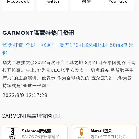
Facebook
Twitter
微博
YouTube
GARMONT嘎蒙特热门资讯
华为打造“全球一张网”：覆盖170+国家和地区 50ms低延
迟
华为全联接大会2022首次开启全球之旅,9月21日在泰国曼谷正式
拉开帷幕。会上,华为云CEO张平安发表“一切皆服务,释放数字生
产力”的主题演讲。他表示,作为全球领先的“五朵云”之一,华为云
持续构建“全球一张网”。
2022/9/9 12:17:29
GARMONT嘎蒙特官网
(00)
Salomon萨洛蒙
Merrell迈乐
SALOMON萨洛蒙是1947年创建于法国阿尔卑斯山脉中心地带的顶级户外运动品牌，设计制造各类专业的鞋类、服装、背包及各类滑雪器材。萨洛蒙设计实现了独具创新的革命性新理念，发掘产品潜在性能的极限。
迈乐(MERRELL)公司，创立于1981年，以制造牛仔靴的技术起家，美国顶尖的科技户外品牌，国际专业户外与运动休闲鞋品牌。迈乐中国区代理：新百丽鞋业(深圳)有限公司。