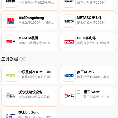
卡特彼勒始于1925年美国，建筑工程机械和矿用设备、柴油和天然气发动机、工业用燃气轮机以及电传动内燃机车领域的全球领先企业。
威克士创建于1994年，宝时得旗下国际性专业电动工具品牌。威克士集电动工具研发、制造、营销于一体的现代化大型跨国公司。
东成Dongcheng
METABO麦太保
东成始于1995年，国内知名专业电动工具制造企业。东成主产各类电动工具产品、转子、定子等零配件。
麦太保成立于1924年，德国著名的专业电动工具制造商。麦太保专注于研发、生产、销售具有德国品质和标准的电动工具。
MAKITA牧田
HILTI喜利得
MAKITA牧田创于1915年，专门生产专业电动工具的大型制造商。牧田主营业务包括电动工具、木工机械、气动工具、家用及园艺用机器等的制造和销售。
喜利得创于1941年欧洲，全球知名建筑解决方案提供商。喜利得产品涵盖电锤、电镐、冲击起子、扳手、汽油锯等工具。
工具器械
(00)
中联重科ZOOMLION
徐工XCMG
中联重科股份有限公司创立于1992年，总部位于湖南省长沙市岳麓区银盆南路361号。中联重科主要从事工程机械、农业机械等高新技术装备的研发制造，是一家持续创新的全球化企业。
徐工始于1943年，享誉全球的工程机械品牌，集研发、生产、销售于一体。徐工XCMG主推起重机、铲运机械、挖掘机械、混凝土机械等机械产品。
沃尔沃建筑设备
三一重工SANY
沃尔沃建筑设备公司作为沃尔沃集团成员之一，是全球知名的建筑设备制造商。沃尔沃建筑设备主要生产不同型号的挖掘机，轮式装载机，自行式平地机，铰接式卡车等产品。
三一重工创建于1989年，以工程为主题的装备制造企业。三一重工主导产品涵盖混凝土机械、挖掘机械、起重机械、筑路机械、桩工机械、风电设备、港口机械等类型。
柳工LiuGong
柳工始于1958年，国内工程机械行业知名品牌，隶属于柳工集团。柳工以装载机、挖掘机系列工程机械而著称的大型产业化企业。