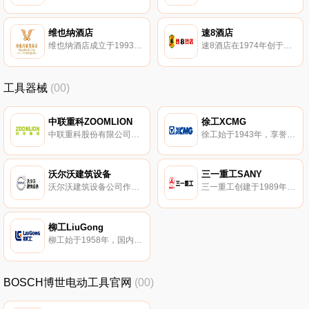
维也纳酒店
速8酒店
维也纳酒店成立于1993年，国内中档商务连锁酒店知名品牌，锦江国际集团旗下。维也纳酒店专注于为客户提供健康、舒适的高附加值产品及良好的睡眠体验。
速8酒店在1974年创于美国，全球知名的经济型连锁酒店品牌。速8酒店于2004年进入中国市场，酒店根据当地市场情况和自身喜好需求，融入地方特色和个性风格。
工具器械
(00)
中联重科ZOOMLION
徐工XCMG
中联重科股份有限公司创立于1992年，总部位于湖南省长沙市岳麓区银盆南路361号。中联重科主要从事工程机械、农业机械等高新技术装备的研发制造，是一家持续创新的全球化企业。
徐工始于1943年，享誉全球的工程机械品牌，集研发、生产、销售于一体。徐工XCMG主推起重机、铲运机械、挖掘机械、混凝土机械等机械产品。
沃尔沃建筑设备
三一重工SANY
沃尔沃建筑设备公司作为沃尔沃集团成员之一，是全球知名的建筑设备制造商。沃尔沃建筑设备主要生产不同型号的挖掘机，轮式装载机，自行式平地机，铰接式卡车等产品。
三一重工创建于1989年，以工程为主题的装备制造企业。三一重工主导产品涵盖混凝土机械、挖掘机械、起重机械、筑路机械、桩工机械、风电设备、港口机械等类型。
柳工LiuGong
柳工始于1958年，国内工程机械行业知名品牌，隶属于柳工集团。柳工以装载机、挖掘机系列工程机械而著称的大型产业化企业。
BOSCH博世电动工具官网
(00)