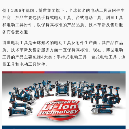
创于1886年德国，博世集团旗下，全球知名的电动工具及附件生
产商，产品主要包括手持式电动工具、台式电动工具、测量工具
和电动工具附件，以保持高标准的产品品质、技术革新及售后服
务而备受欢迎
博世电动工具是全球知名的电动工具及附件生产商，其产品在品
质、技术革新及售后服务方面一直保持高标准。现在，博世电动
工具的产品主要包括4大类：手持式电动工具，台式电动工具，测
量工具和电动工具附件。