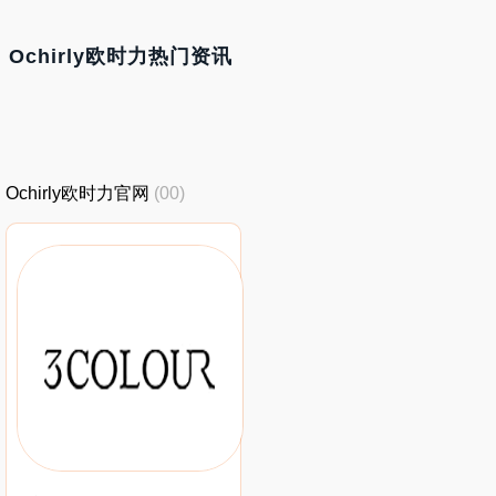
Ochirly欧时力热门资讯
Ochirly欧时力官网
(00)