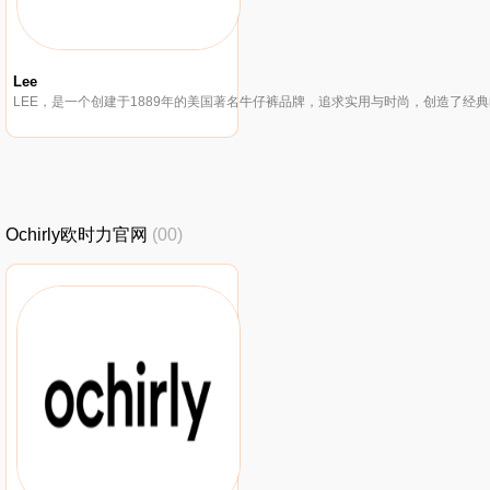
Lee
Ochirly欧时力官网
(00)