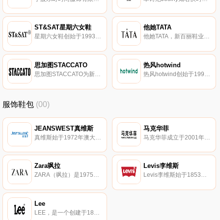
ST&SAT星期六女鞋
他她TATA
星期六女鞋创始于1993年，现代都市女性钟爱的鞋类品牌，专注于为都市女性提供独特而时尚的流行鞋履。星期六女鞋产品包含靴子、高跟鞋、皮鞋、单鞋、凉鞋等。
他她TATA，新百丽鞋业（深圳）有限公司旗下品牌，定位于20-35岁的白领女性。她他是国内中高档时尚女鞋知名品牌，国内大型的鞋类产品零售商。
思加图STACCATO
热风hotwind
思加图STACCATO为新百丽鞋业（深圳）有限公司旗下品牌，国内高档女鞋品牌代表，深受追求品位的顾客和高级白领的喜爱。思图加从事男女皮鞋、手袋等的设计、生产、销售的大型企业。
热风hotwind创始于1996年，买手快时尚品牌典范，集设计精选和销售于一体。热风涵盖鞋品、服装、箱包、配饰、时尚生活用品的精选时尚零售连锁品牌。
服饰鞋包
(00)
JEANSWEST真维斯
马克华菲
真维斯始于1972年澳大利亚，香港旭日集团附属公司。真维斯是知名休闲服饰畅销品牌，高性价比的大众潮牌。
马克华菲成立于2001年，主打多元艺术的服饰潮牌。马克华菲以独特的图案印花和创新工艺享誉于时尚界，主张打破文化和圈层的界限。
Zara飒拉
Levis李维斯
ZARA（飒拉）是1975年设立于西班牙隶属Inditex集团（股票代码ITX）旗下的一个子公司，既是服装品牌也是专营ZARA品牌服装的连锁零售品牌。ZARA是全球排名第三、西班牙排名第一的服装商。
Levis李维斯始于1853年美国，世界知名牛仔服饰品牌。靛蓝牛仔斜纹布、腰后侧的皮章、裤后袋上的弧线、铆钉、独有的红旗标等都是李维斯的特点。
Lee
LEE，是一个创建于1889年的美国著名牛仔裤品牌，追求实用与时尚，创造了经典的吊带工人裤，生产了世界上第一条拉链牛仔裤。LEE凭着其首创及经典设计，LEE牛仔裤成为牛仔裤坛的经典与权威，被誉为世界三大牛仔裤品牌之一。