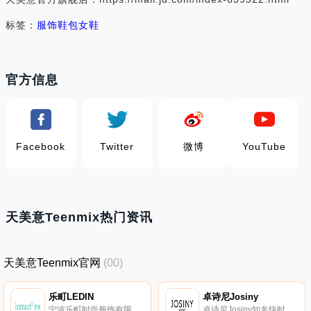
标签：
服饰鞋包
女鞋
官方信息
Facebook
Twitter
微博
YouTube
天美意Teenmix热门资讯
天美意Teenmix官网
(00)
乐町LEDIN
卓诗尼Josiny
宁波乐町时尚服饰有限公司，太平鸟旗下主张年轻活力的女装品牌。乐町主打少女系列，以"甜美、优雅、活力"的品牌风格引领时尚女装潮流，旗下有LOVE、TIBI、COOL等不同风格的系列服饰。
卓诗尼Josiny知名快时尚女鞋品牌，创立于1998年，定位于城市白领阶层。卓诗尼集开发、生产、销售为一体的大型现代化制鞋企业，产品以时尚女鞋为主打，包括手提包、小型皮具等。