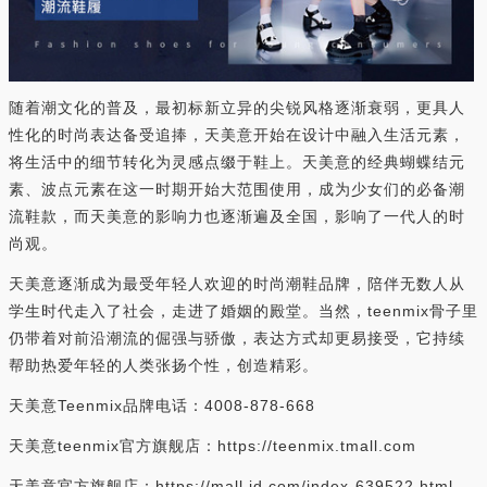
随着潮文化的普及，最初标新立异的尖锐风格逐渐衰弱，更具人
性化的时尚表达备受追捧，天美意开始在设计中融入生活元素，
将生活中的细节转化为灵感点缀于鞋上。天美意的经典蝴蝶结元
素、波点元素在这一时期开始大范围使用，成为少女们的必备潮
流鞋款，而天美意的影响力也逐渐遍及全国，影响了一代人的时
尚观。
天美意逐渐成为最受年轻人欢迎的时尚潮鞋品牌，陪伴无数人从
学生时代走入了社会，走进了婚姻的殿堂。当然，teenmix骨子里
仍带着对前沿潮流的倔强与骄傲，表达方式却更易接受，它持续
帮助热爱年轻的人类张扬个性，创造精彩。
天美意Teenmix品牌电话：4008-878-668
天美意teenmix官方旗舰店：https://teenmix.tmall.com
天美意官方旗舰店：https://mall.jd.com/index-639522.html