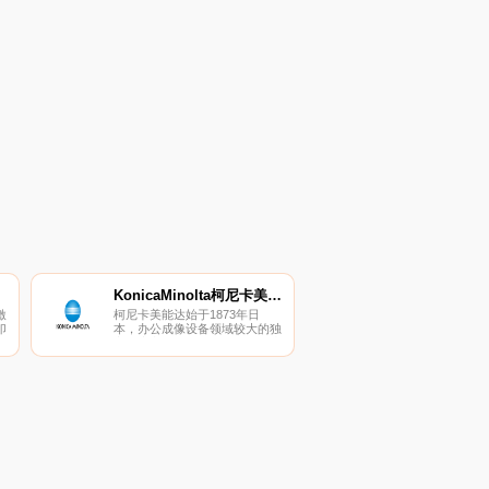
KonicaMinolta柯尼卡美能达
激
柯尼卡美能达始于1873年日
印
本，办公成像设备领域较大的独
集
立供应商。KonicaMinolta柯尼卡
、
美能达致力于开发生产印刷系
统、医疗系统设备、工业用和医
用测量仪器以及相关耗材和解决
方案服务。