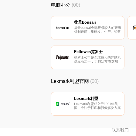
生产品以卓越品质和节能环保特
电脑办公
(00)
点享誉业界。
盆景bonsaii
盆景bonsaii全球规模较大的碎纸
机制造商，集研发、生产、销售
于一体。盆景专业从事碎纸机、
装订机、点钞机、塑封机及其他
系列产品的的现代化产业企业。
Fellowes范罗士
范罗士公司是全球较大的碎纸机
供应商之一，于1917年在芝加
哥成立。范罗士经过多年的发
展，公司已发展成为能够提供广
泛商用和家用办公消费品的多元
化公司。
Lexmark利盟官网
(00)
Lexmark利盟
Lexmark利盟成立于1991年美
国，专注于打印和影像解决方案
的研发商及供应商。Lexmark利
盟提供成像和输出技术解决方案
以及打印管理服务，主要从事打
印机、彩色激光打印机、单色激
光打印机、多功能一体机等产品
联系我们
的生产和销售。