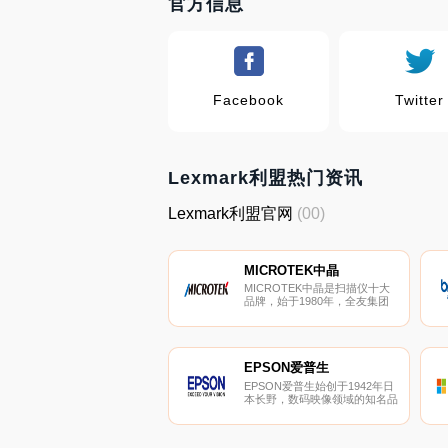
官方信息
Facebook
Twitter
Lexmark利盟热门资讯
Lexmark利盟官网
(00)
MICROTEK中晶
MICROTEK中晶是扫描仪十大
品牌，始于1980年，全友集团
旗下。MICROTEK中晶专业从
事扫描仪系列产品研发、生产、
销售和影像产品出口的综合型企
业。
EPSON爱普生
EPSON爱普生始创于1942年日
本长野，数码映像领域的知名品
牌，主要从事电子元器件、工业
机器人及打印机等关联产品的生
产、销售的企业。EPSON爱普