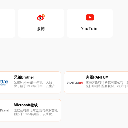
微博
YouTube
兄弟brother
奔图PANTUM
兄弟brother是一体机十大品
珠海奔图打印科技有限公司，
牌，始于1908年日本，以生产
光打印机和配套耗材、相关打
缝纫机起家，涉足过编织机、家
解决方案和服务供应商。奔图
电行业。兄弟brother现事业领
奔图激光打印机的产品的研发
域包括以传真机、打印机、多功
生产、销售于一体的现代化企
能一体机、标签打印机、扫描仪
业。
等产品为代表的打印及解决方案
Microsoft微软
事业；以家用缝纫机、绣花机为
微软公司由比尔盖茨与保罗艾伦
中心的家用机器事业。
创办于1975年美国。以研发、
制造、授权和提供广泛的电脑软
件服务业务为主。微软提供的主
要产品包括：操作系统、应用软