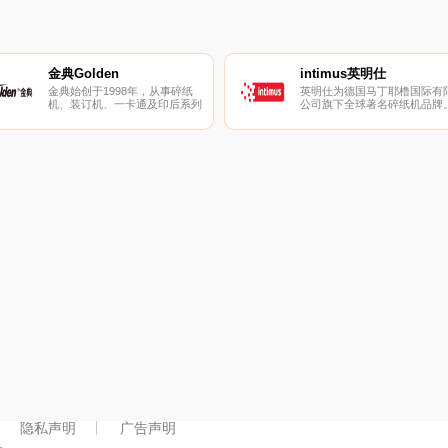
件及Xbox 360、Surface等知名
硬件产品。
金典Golden
intimus英明仕
金典始创于1998年，从事碎纸
英明仕为德国马丁耶橹国际有
机、装订机、一卡通及印后系列
公司旗下全球著名碎纸机品牌
产品的研发、生产、销售于一体
英明仕是一家致力于保密销毁
的品牌制营商。金典拥有多项产
印后设备和废物处理的专业化
品发明专利，拥有强大的研发生
司。
产能力。
隐私声明
广告声明