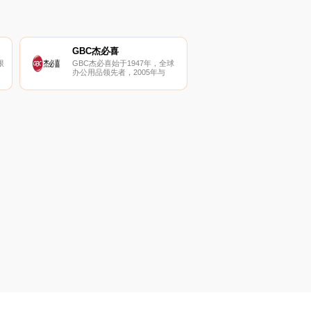
GBC杰必喜
限
GBC杰必喜始于1947年，全球
。
办公用品领先者，2005年与
、
ACCO合并，专业的办公与印刷
公
整体解决方案提供商。GBC杰
必喜主要产品有装订机、塑封机
和碎纸机等设备。