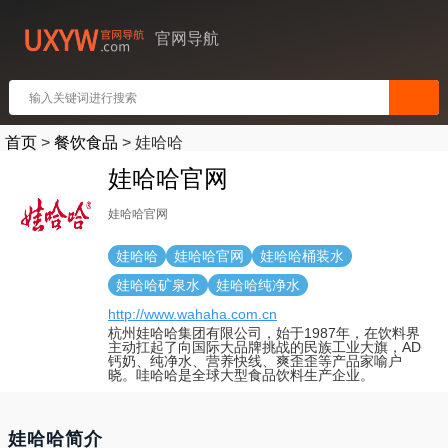
官网导航
首页
>
餐饮食品
>
娃哈哈
娃哈哈官网
娃哈哈官网
娃哈哈
娃哈哈官网
娃哈哈桶装水
娃哈哈矿泉水
娃哈哈纯净水
http://www.wahaha.com.cn
杭州娃哈哈集团有限公司，始于1987年，在饮料界
主动扛起了向国际大品牌挑战的民族工业大旗，AD
钙奶、纯净水、营养快线、爽歪歪等产品家喻户
晓。哇哈哈是全球大型食品饮料生产企业。
娃哈哈简介