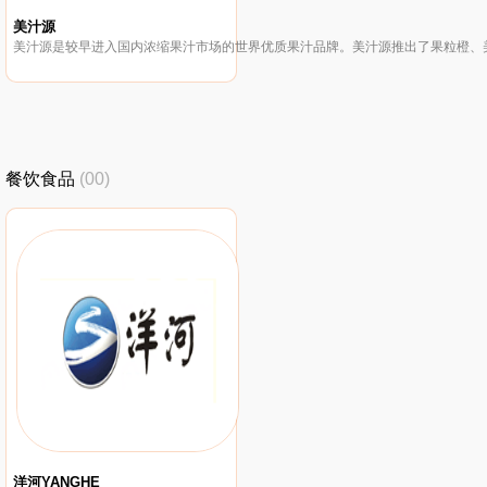
美汁源
餐饮食品
(00)
洋河YANGHE