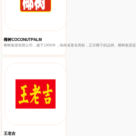
椰树COCONUTPALM
王老吉