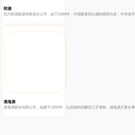
郎酒
酒鬼酒