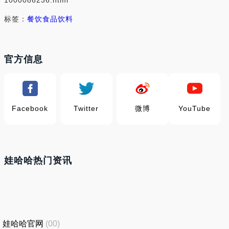
标签：
餐饮食品
饮料
官方信息
Facebook
Twitter
微博
YouTube
娃哈哈热门资讯
娃哈哈官网
(00)