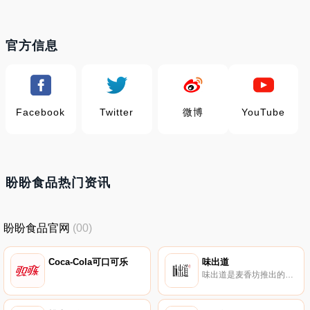
官方信息
Facebook
Twitter
微博
YouTube
盼盼食品热门资讯
盼盼食品官网
(00)
Coca-Cola可口可乐
味出道
味出道是麦香坊推出的中长保质期面包品牌，麦香坊厂房均采用国际制药行业的GMP标准设计，全封闭空调净化系统。旗下拥有禾麦道、北菓楼、味出道三个涵盖短中长保质期的面包品牌。