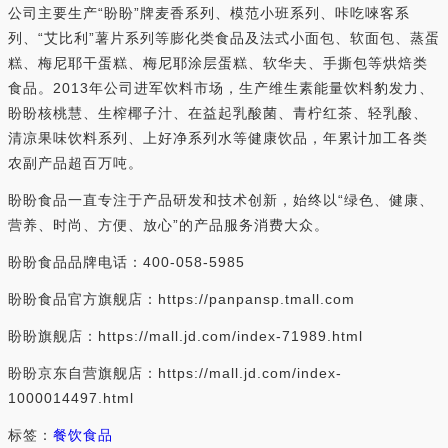
公司主要生产“盼盼”牌麦香系列、模范小班系列、咔吃唻客系
列、“艾比利”薯片系列等膨化类食品及法式小面包、软面包、蒸蛋
糕、梅尼耶干蛋糕、梅尼耶涂层蛋糕、软华夫、手撕包等烘焙类
食品。2013年公司进军饮料市场，生产维生素能量饮料豹发力、
盼盼核桃慧、生榨椰子汁、在益起乳酸菌、青柠红茶、轻乳酸、
清凉果味饮料系列、上好净系列水等健康饮品，年累计加工各类
农副产品超百万吨。
盼盼食品一直专注于产品研发和技术创新，始终以“绿色、健康、
营养、时尚、方便、放心”的产品服务消费大众。
盼盼食品品牌电话：400-058-5985
盼盼食品官方旗舰店：https://panpansp.tmall.com
盼盼旗舰店：https://mall.jd.com/index-71989.html
盼盼京东自营旗舰店：https://mall.jd.com/index-
1000014497.html
标签：
餐饮食品