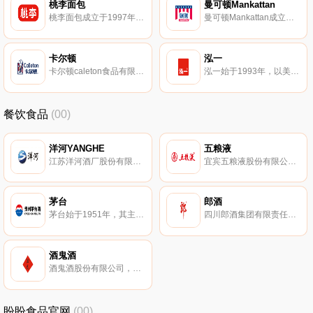
桃李面包
曼可顿Mankattan
桃李面包成立于1997年，专注于以面包及糕点为核心的优质烘焙类产品的生产及销售。桃李面包还经营、月饼、粽子等产品，是一家致力于烘焙食品生产、加工、销售的综合性公司。
曼可顿Mankattan成立于1995年，亚太国际集团旗下，专业生产和销售面包等烘焙类食品的大型食品加工企业。曼可顿以生产”黄金堡”面包而闻名。
卡尔顿
泓一
卡尔顿caleton食品有限公司品牌定位“高端烘焙市场” ，并提出致力于“30-90天保鲜型烘焙 ”的定位概念，旨在打造年轻化早点消费场景：潮烘焙、营养潮、早餐潮。卡尔顿主要生产植物面包、长崎蛋糕、北海道面包、丹麦香颂等烘焙产品。
泓一始于1993年，以美味糕点、吐司面包、威化饼干、华夫饼系列食品为主。泓一集休闲食品研发、生产、销售为一体的大型集团公司。
餐饮食品
(00)
洋河YANGHE
五粮液
江苏洋河酒厂股份有限公司，苏酒集团旗下，白酒十大品牌，中华老字号，拥有洋河大曲、海之蓝、梦之蓝、天之蓝系列名酒，大型上市公司，浓香型大曲酒的正宗代表，有“生态苏酒”的美誉。
宜宾五粮液股份有限公司，已有4000多年酿制历史，中华老字号，浓香型白酒杰出代表。五粮液是国有特大型现代白酒酿造企业集团。
茅台
郎酒
茅台始于1951年，其主导产品贵州茅台酒历史悠久、源远流长，拥有深厚的文化内涵。茅台具有色清透明、酱香突出、醇香馥郁、回味悠长的特点，是我国大曲酱香型白酒的典范代表。
四川郎酒集团有限责任公司，始于1898年，中国酱香型白酒的典型代表，中华老字号。郎酒以“酱香浓郁，醇厚净爽，幽雅细腻，回甜味长”的独特香型和风味而闻名全国。
酒鬼酒
酒鬼酒股份有限公司，始建于1956年，以其独特的酿造工艺著称。酒鬼酒主要从事馥郁香型系列白酒的研发、酿造、加工、销售的现代化综合性企业。
盼盼食品官网
(00)