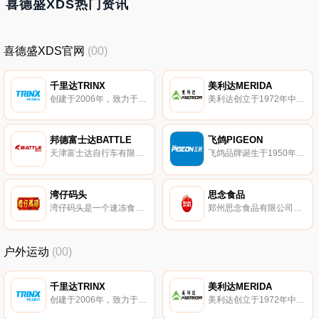
喜德盛XDS热门资讯
喜德盛XDS官网
(00)
千里达TRINX
美利达MERIDA
创建于2006年，致力于骑行文化的推广和传播，主要向全球用户提供高品质的自行车及骑行装备，产品覆盖山地车/公路车/城市车/童车/锂电自行车/定制自行车等车型
美利达创立于1972年中国，专注于高品质的自行车研发与生产的大型企业。美利达拥有液压成型(HFS)技术、双通道技术、生物纤维抑震配方等多项高科技技术。
邦德富士达BATTLE
飞鸽PIGEON
天津富士达自行车有限公司创建于1992年，是一家以自行车为主销产品。邦德富士达集设计、研发、生产、销售于一体的大型有限责任公司，年产销量1000多万台，产品远销美国、欧洲、日本、韩国、和东南亚等地区。
飞鸽品牌诞生于1950年，是国内较早的自行车制造厂商。飞鸽自行车现已成为集研发、生产、营销于一体的大型企业，自行车年生产能力达300万辆，产品涵盖自行车、童车、电动车系列。
湾仔码头
思念食品
湾仔码头是一个速冻食品品牌，始于1978年香港，后被美国通用磨坊食品公司收购。创始人臧健和女士最初是在香港湾仔码头边摆地摊卖水饺起家的。
郑州思念食品有限公司是国内最大的专业速冻食品生产企业之一，成立于1997年。速冻食品十大品牌，速冻汤圆、水饺、面点等产品享誉市场，国内较大的专业速冻食品生产企业。
户外运动
(00)
千里达TRINX
美利达MERIDA
创建于2006年，致力于骑行文化的推广和传播，主要向全球用户提供高品质的自行车及骑行装备，产品覆盖山地车/公路车/城市车/童车/锂电自行车/定制自行车等车型
美利达创立于1972年中国，专注于高品质的自行车研发与生产的大型企业。美利达拥有液压成型(HFS)技术、双通道技术、生物纤维抑震配方等多项高科技技术。