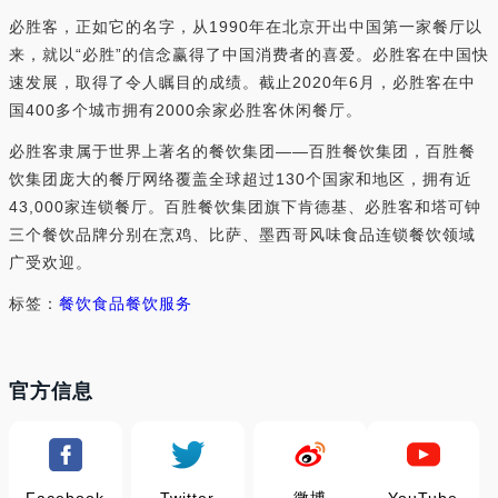
必胜客，正如它的名字，从1990年在北京开出中国第一家餐厅以
来，就以“必胜”的信念赢得了中国消费者的喜爱。必胜客在中国快
速发展，取得了令人瞩目的成绩。截止2020年6月，必胜客在中
国400多个城市拥有2000余家必胜客休闲餐厅。
必胜客隶属于世界上著名的餐饮集团——百胜餐饮集团，百胜餐
饮集团庞大的餐厅网络覆盖全球超过130个国家和地区，拥有近
43,000家连锁餐厅。百胜餐饮集团旗下肯德基、必胜客和塔可钟
三个餐饮品牌分别在烹鸡、比萨、墨西哥风味食品连锁餐饮领域
广受欢迎。
标签：
餐饮食品
餐饮服务
官方信息
Facebook
Twitter
微博
YouTube