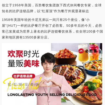
创立于1958年美国，百胜餐饮集团旗下西式休闲餐饮专家，全球
知名的比萨连锁品牌，以“红屋顶”作为餐厅外观显著标志
1958年美国年轻的卡尼兄弟以一间只有25个座位，像“小
屋”(HUT)一样的比萨餐厅开创了必胜客。50多年后的今天，必胜
客已发展成为世界上著名的比萨连锁餐饮体系，在全球100多个国
家和地区拥有13500多家分店。