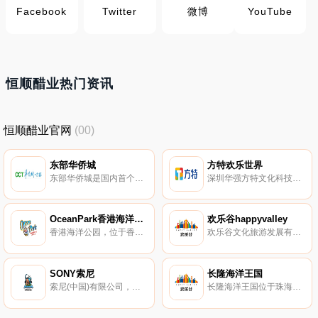
Facebook
Twitter
微博
YouTube
恒顺醋业热门资讯
恒顺醋业官网
(00)
东部华侨城
方特欢乐世界
东部华侨城是国内首个集休闲度假、观光旅游、户外运动、科普教育、生态探险等主题于一体的大型综合性国家生态旅游示范区。华侨城主要包括东部华侨城大侠谷、茶溪谷休闲公园、云海谷体育公园、主题酒店群落、天麓大宅等五大板块，体现了人与自然的和谐共处。
深圳华强方特文化科技集团股份有限公司，方特欢乐世界，领先的主题公园连锁品牌。方特欢乐世界以科幻和动漫元素为特色的游乐场所，国内知名的大型综合性游乐园。
OceanPark香港海洋公园
欢乐谷happyvalley
香港海洋公园，位于香港南区的黄竹坑，以海洋为主的大型主题公园，建于1977年。香港海洋公园里有海洋天地、集古村、绿野花园、雀鸟天堂、山上机动城、急流天地、水上乐园、儿童王国等游乐区。
欢乐谷文化旅游发展有限公司，始于1998年，华侨城集团旗下知名主题公园连锁品牌。欢乐谷拥有深圳、北京、上海、成都等多个著名主题公园，中国主题公园行业的领跑者。
SONY索尼
长隆海洋王国
索尼(中国)有限公司，始于1946年，全球高端显像知名品牌，便携式数码产品的开创者，日本代表性企业。索尼是世界电子3C、游戏、金融、娱乐领域的巨擘，大型综合性跨国企业集团。
长隆海洋王国位于珠海横琴长隆国际海洋度假区，全球极具规模的海洋主题公园。长隆海洋王国汇集珍稀海洋动物、新奇大型演艺、顶级游乐设施成为全球主题乐园的新典范。