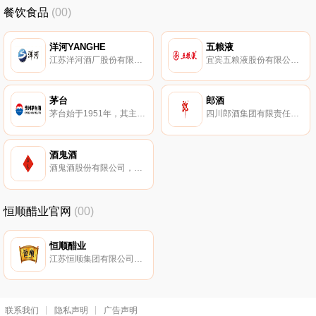
餐饮食品
(00)
洋河YANGHE
五粮液
江苏洋河酒厂股份有限公司，苏酒集团旗下，白酒十大品牌，中华老字号，拥有洋河大曲、海之蓝、梦之蓝、天之蓝系列名酒，大型上市公司，浓香型大曲酒的正宗代表，有“生态苏酒”的美誉。
宜宾五粮液股份有限公司，已有4000多年酿制历史，中华老字号，浓香型白酒杰出代表。五粮液是国有特大型现代白酒酿造企业集团。
茅台
郎酒
茅台始于1951年，其主导产品贵州茅台酒历史悠久、源远流长，拥有深厚的文化内涵。茅台具有色清透明、酱香突出、醇香馥郁、回味悠长的特点，是我国大曲酱香型白酒的典范代表。
四川郎酒集团有限责任公司，始于1898年，中国酱香型白酒的典型代表，中华老字号。郎酒以“酱香浓郁，醇厚净爽，幽雅细腻，回甜味长”的独特香型和风味而闻名全国。
酒鬼酒
酒鬼酒股份有限公司，始建于1956年，以其独特的酿造工艺著称。酒鬼酒主要从事馥郁香型系列白酒的研发、酿造、加工、销售的现代化综合性企业。
恒顺醋业官网
(00)
恒顺醋业
江苏恒顺集团有限公司，调味品-食醋十大品牌，始于1840年，江苏名牌产品，中华老字号，中国调味品协会会长单位。恒顺醋业的固态分层发酵工艺已被列入非物质文化遗产保护名录，专业从事酱醋研制、生产、销售的高新技术企业。
联系我们
隐私声明
广告声明