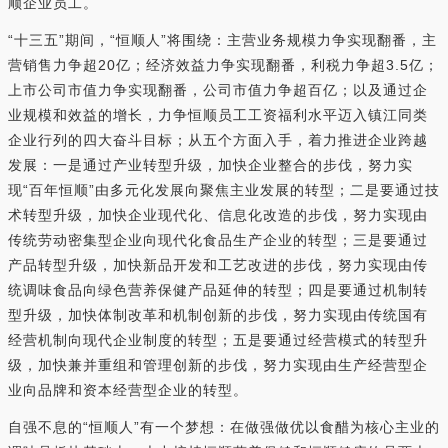
顺企业员工。
“十三五”期间，“恒顺人”将围绕：主营业务规模力争实现翻番，主
营销售力争超20亿；经济效益力争实现翻番，利税力争超3.5亿；
上市公司市值力争实现翻番，公司市值力争超百亿；以及通过企
业规模和效益的增长，力争恒顺员工工资福利水平迈入镇江同类
企业行列的四大奋斗目标；从五个方面入手，着力推进企业跨越
发展：一是通过产业转型升级，加快企业整合的步伐，努力实
现“百年恒顺”由多元化发展向聚焦主业发展的转型；二是要通过技
术转型升级，加快企业现代化、信息化改造的步伐，努力实现由
传统劳动密集型企业向现代化食品生产企业的转型；三是要通过
产品转型升级，加快新品开发和工艺改进的步伐，努力实现由传
统调味食品向绿色营养保健产品延伸的转型；四是要通过机制转
型升级，加快体制改革和机制创新的步伐，努力实现由传统国有
经营机制向现代企业制度的转型；五是要通过经营模式的转型升
级，加快兼并重组和管理创新的步伐，努力实现由生产经营型企
业向品牌和资本经营型企业的转型。
自强不息的“恒顺人”有一个梦想：在做强做优以食醋为核心主业的