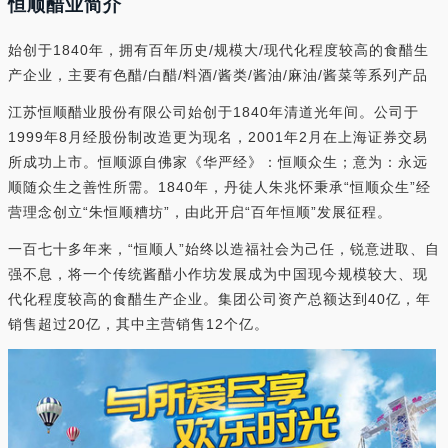
恒顺醋业简介
始创于1840年，拥有百年历史/规模大/现代化程度较高的食醋生
产企业，主要有色醋/白醋/料酒/酱类/酱油/麻油/酱菜等系列产品
江苏恒顺醋业股份有限公司始创于1840年清道光年间。公司于
1999年8月经股份制改造更为现名，2001年2月在上海证券交易
所成功上市。恒顺源自佛家《华严经》：恒顺众生；意为：永远
顺随众生之善性所需。1840年，丹徒人朱兆怀秉承“恒顺众生”经
营理念创立“朱恒顺糟坊”，由此开启“百年恒顺”发展征程。
一百七十多年来，“恒顺人”始终以造福社会为己任，锐意进取、自
强不息，将一个传统酱醋小作坊发展成为中国现今规模较大、现
代化程度较高的食醋生产企业。集团公司资产总额达到40亿，年
销售超过20亿，其中主营销售12个亿。