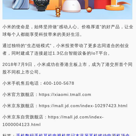
小米的使命是，始终坚持做“感动人心、价格厚道”的好产品，让全
球每个人都能享受科技带来的美好生活。
通过独特的“生态链模式”，小米投资带动了更多志同道合的创业
者，同时建成了连接超过1.3亿台智能设备的IoT平台。
2018年7月9日，小米成功在香港主板上市，成为了港交所首个同
股不同权上市公司。
小米手机售后电话：400-100-5678
小米官方旗舰店：https://xiaomi.tmall.com
小米京东旗舰店：https://mall.jd.com/index-10297423.html
小米京东自营旗舰店：https://mall.jd.com/index-
1000004123.html
标签：
手机数码
手机
耳机
电视机
笔记本
蓝牙耳机
移动电源
机顶盒