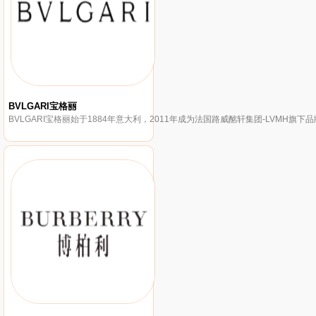
BVLGARI宝格丽