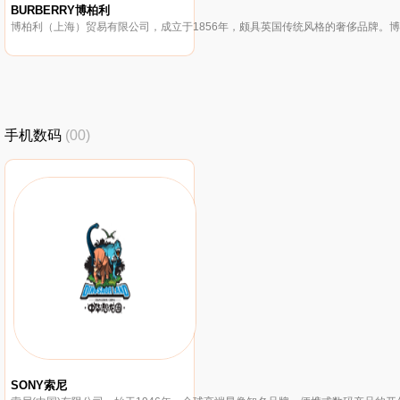
BURBERRY博柏利
手机数码
(00)
SONY索尼