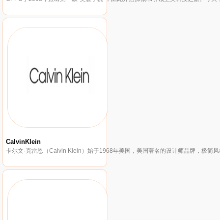
CalvinKlein