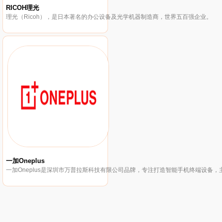
RICOH理光
理光（Ricoh），是日本著名的办公设备及光学机器制造商，世界五百强企业。
一加Oneplus
一加Oneplus是深圳市万普拉斯科技有限公司品牌，专注打造智能手机终端设备