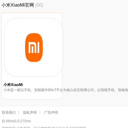
小米XiaoMi官网
(00)
小米XiaoMi
联系我们
隐私声明
广告声明
[0:46ms0-0:275ms