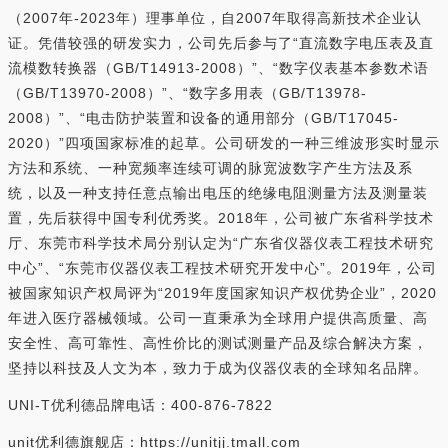
（2007年-2023年）理事单位，自2007年取得高新技术企业认
证。凭借较强的研发实力，公司先后参与了“直流数字电压表及直
流模数转换器（GB/T14913-2008）”、“数字仪表基本参数术语
（GB/T13970-2008）”、“数字多用表（GB/T13978-
2008）”、“电击防护装置和设备的通用部分（GB/T17045-
2020）”四项国家标准的起草。公司研发的一种三维波形实时显示
方法和系统、一种宽频率连续可调的脉宽波数字产生方法及系
统，以及一种支持任意点输出电压的绝缘电阻测量方法及测量装
置，先后获得中国专利优秀奖。2018年，公司被广东省科学技术
厅、东莞市科学技术局分别认定为“广东省仪器仪表工程技术研究
中心”、“东莞市仪器仪表工程技术研究开发中心”。2019年，公司
被国家知识产权局评为“2019年度国家知识产权优势企业”，2020
年进入医疗器械领域。公司一直秉承为全球用户提供高质量、高
安全性、高可靠性、高性价比的测试测量产品及综合解决方案，
坚持以科技及人文为本，致力于成为仪器仪表的全球知名品牌。
UNI-T优利德品牌电话：400-876-7822
unit优利德旗舰店：https://unitjj.tmall.com