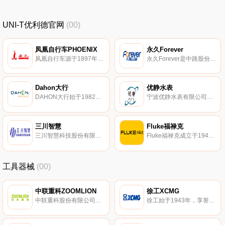
UNI-T优利德官网
(00)
凤凰自行车PHOENIX
永久Forever
凤凰自行车源于1897年，国内颇具影响力的自行车品牌，代表国内工匠精神和海派文化。凤凰自行车PHOENIX专业从事生产自行车、电动车、童车以及轮椅车等产品的大型产业化企业。
永久Forever是中路股份有限公司品牌，始于1940年，上海市著名商标，国内较早从事自行车整车制造的厂家。永久Forever从事中高档自行车、电动自行车、童车等系列产品研发生产的企业。
Dahon大行
优静水表
DAHON大行始于1982年美国，折叠自行车技术行业的知名品牌。大行致力于开发便捷环保的交通工具，专门从事折叠自行车研发、生产和销售的企业。
宁波优静水表有限公司（原宁波智能水表总厂），坐落于慈溪市。优静水表主要产品远传水表、预付费水表、不锈钢水表、插卡水表、脉冲水表、发讯水表、旋翼式水表、纯净水水表、热量表、液封水表、立式水表、数控定量水表、可拆卸水表、螺翼式水表、光电直读水表等水表系列产品。
三川智慧
Fluke福禄克
三川智慧科技股份有限公司于2004年05月13日在鹰潭市成立。三川智慧公司经营范围包括机械水表、智能水表、仪器仪表、管材管件、阀门等。
Fluke福禄克成立于1948年美国，Fortive集团旗下，1978年进入中国市场。Fluke福禄克致力为各个工业领域提供用于测试和检测故障的优质电子仪器仪表产品。
工具器械
(00)
中联重科ZOOMLION
徐工XCMG
中联重科股份有限公司创立于1992年，总部位于湖南省长沙市岳麓区银盆南路361号。中联重科主要从事工程机械、农业机械等高新技术装备的研发制造，是一家持续创新的全球化企业。
徐工始于1943年，享誉全球的工程机械品牌，集研发、生产、销售于一体。徐工XCMG主推起重机、铲运机械、挖掘机械、混凝土机械等机械产品。