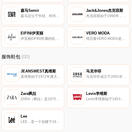
森马Semir
Jack&Jones杰克琼斯
森马定位于年轻、时尚、活力、高性价比的大众休闲服饰，主要面向16-30岁年轻群体。森马以款式丰富、舒适易搭、高品质的时尚新品而著称。
杰克琼斯始于1990年，Bestseller集团旗下，针对18至30岁之间的喜欢穿着随意/流行时尚的男士设计。Jack&Jones杰克琼斯主打北欧简洁纯粹的设计风格，其牛仔成衣十分出名。
EIFINI伊芙丽
VERO MODA
伊芙丽EIFINI所属的杭州锦欧时装有限公司，致力于打造中国淑女装的一线品牌。伊芙丽是一家设计、制作、生产、销售一体化的公司，管理完善，实力雄厚。现旗下拥有主力品牌EIFINI（伊芙丽）及年轻系列SEIFINI(诗凡黎)两个女装品牌及专门为个人打造的高级定制礼服系列。
维莎曼VERO MODA是丹麦最大时装集团BESTSELLER旗下的知名女装品牌。Vero moda专为25岁以上拥有超强自我意识和独立性的女士设计。
服饰鞋包
(00)
JEANSWEST真维斯
马克华菲
真维斯始于1972年澳大利亚，香港旭日集团附属公司。真维斯是知名休闲服饰畅销品牌，高性价比的大众潮牌。
马克华菲成立于2001年，主打多元艺术的服饰潮牌。马克华菲以独特的图案印花和创新工艺享誉于时尚界，主张打破文化和圈层的界限。
Zara飒拉
Levis李维斯
ZARA（飒拉）是1975年设立于西班牙隶属Inditex集团（股票代码ITX）旗下的一个子公司，既是服装品牌也是专营ZARA品牌服装的连锁零售品牌。ZARA是全球排名第三、西班牙排名第一的服装商。
Levis李维斯始于1853年美国，世界知名牛仔服饰品牌。靛蓝牛仔斜纹布、腰后侧的皮章、裤后袋上的弧线、铆钉、独有的红旗标等都是李维斯的特点。
Lee
LEE，是一个创建于1889年的美国著名牛仔裤品牌，追求实用与时尚，创造了经典的吊带工人裤，生产了世界上第一条拉链牛仔裤。LEE凭着其首创及经典设计，LEE牛仔裤成为牛仔裤坛的经典与权威，被誉为世界三大牛仔裤品牌之一。