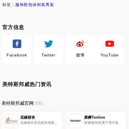
标签：
服饰鞋包
休闲装
男装
官方信息
Facebook
Twitter
微博
YouTube
美特斯邦威热门资讯
美特斯邦威官网
(00)
花嫁丽舍
唐狮Tonlion
花嫁丽舍是花嫁喜铺集团旗下的私人婚礼会所。花嫁丽舍提供中西式婚宴、专业婚礼服务、个性婚礼策划、礼服、摄影、摄像等一站式婚庆礼仪服务。
唐狮服饰隶属于博洋集团，集团位于浙江宁波，是集团服饰系中主导品牌之一，集团成立于1994年。唐狮主要经营面料、家用纺织品、服装等的制造与贸易。