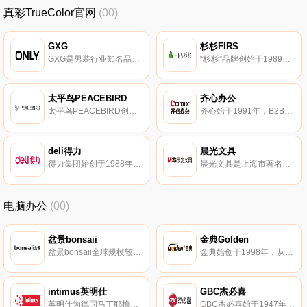
真彩TrueColor官网
(00)
GXG
杉杉FIRS
GXG是男装行业知名品牌，专业从事都市高品味休闲服装经营的设计公司。GXG以都市街头假日休闲和都市商旅为主的风格深受时尚白领男士喜爱。
“杉杉”品牌创始于1989年，英文标示为“FIRS”。杉杉品牌的创始灵感来源于杉树，专注经典商务、高端商旅、私人定制、职业装定制系列产品生产销售的专业服装公司。
太平鸟PEACEBIRD
齐心办公
太平鸟PEACEBIRD创于1996年，定位20-30岁的年轻消费群体，国内知名时尚服饰集团。太平鸟旗下有太平鸟、乐町、Mini Peace童装、物质女孩女装、贝甜童装、太平鸟巢家居等多个品牌。
齐心始于1991年，B2B办公物资服务和SaaS云视频的龙头企业。齐心办公提供现代办公用品整体解决方案，满足企业级客户的一站式办公采购和服务需求。
deli得力
晨光文具
得力集团始创于1988年。得力产品线覆盖商用机器、IT耗材、办公电子、书写工具、胶粘制品、文管产品、装订设备、办公用品、学生文具和纸制品10大类，为大众提供办公学习工具。
晨光文具是上海市著名商标，国内颇具影响力的大型文具制造商。晨光文具以提供学习和工作场景解决方案为核心，专业从事学生文具、办公文具、儿童美术等领域产品。
电脑办公
(00)
盆景bonsaii
金典Golden
盆景bonsaii全球规模较大的碎纸机制造商，集研发、生产、销售于一体。盆景专业从事碎纸机、装订机、点钞机、塑封机及其他系列产品的的现代化产业企业。
金典始创于1998年，从事碎纸机、装订机、一卡通及印后系列产品的研发、生产、销售于一体的品牌制营商。金典拥有多项产品发明专利，拥有强大的研发生产能力。
intimus英明仕
GBC杰必喜
英明仕为德国马丁耶橹国际有限公司旗下全球著名碎纸机品牌。英明仕是一家致力于保密销毁、印后设备和废物处理的专业化公司。
GBC杰必喜始于1947年，全球办公用品领先者，2005年与ACCO合并，专业的办公与印刷整体解决方案提供商。GBC杰必喜主要产品有装订机、塑封机和碎纸机等设备。