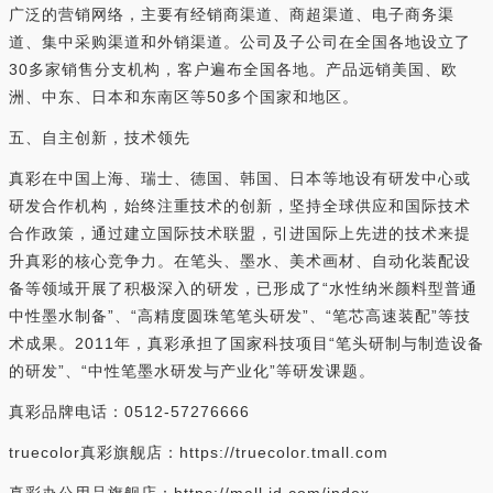
广泛的营销网络，主要有经销商渠道、商超渠道、电子商务渠
道、集中采购渠道和外销渠道。公司及子公司在全国各地设立了
30多家销售分支机构，客户遍布全国各地。产品远销美国、欧
洲、中东、日本和东南区等50多个国家和地区。
五、自主创新，技术领先
真彩在中国上海、瑞士、德国、韩国、日本等地设有研发中心或
研发合作机构，始终注重技术的创新，坚持全球供应和国际技术
合作政策，通过建立国际技术联盟，引进国际上先进的技术来提
升真彩的核心竞争力。在笔头、墨水、美术画材、自动化装配设
备等领域开展了积极深入的研发，已形成了“水性纳米颜料型普通
中性墨水制备”、“高精度圆珠笔笔头研发”、“笔芯高速装配”等技
术成果。2011年，真彩承担了国家科技项目“笔头研制与制造设备
的研发”、“中性笔墨水研发与产业化”等研发课题。
真彩品牌电话：0512-57276666
truecolor真彩旗舰店：https://truecolor.tmall.com
真彩办公用品旗舰店：https://mall.jd.com/index-