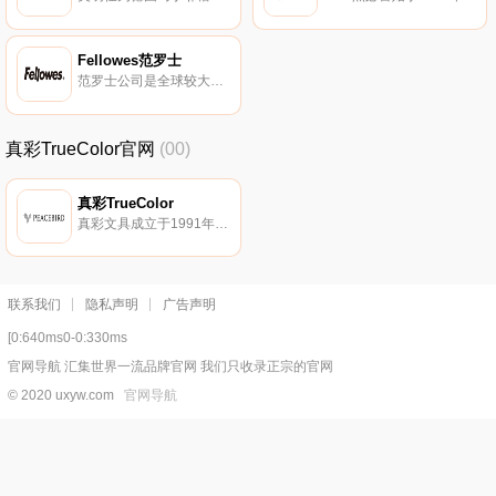
Fellowes范罗士
范罗士公司是全球较大的碎纸机供应商之一，于1917年在芝加哥成立。范罗士经过多年的发展，公司已发展成为能够提供广泛商用和家用办公消费品的多元化公司。
真彩TrueColor官网
(00)
真彩TrueColor
真彩文具成立于1991年，已发展成集产品研发、生产、营销、品牌于一体。真彩是国内具有实力的大型文具企业集团，其产品涵盖书写工具、美术画材、学生用品和办公用品等数千个品种。
联系我们
隐私声明
广告声明
[0:640ms0-0:330ms
官网导航 汇集世界一流品牌官网 我们只收录正宗的官网
© 2020 uxyw.com
官网导航