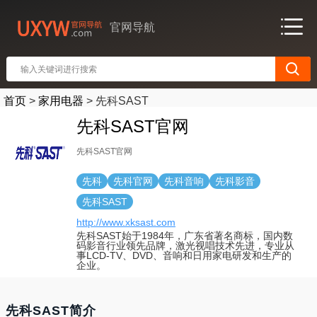
官网导航
首页
>
家用电器
>
先科SAST
先科SAST官网
先科SAST官网
先科
先科官网
先科音响
先科影音
先科SAST
http://www.xksast.com
先科SAST始于1984年，广东省著名商标，国内数
码影音行业领先品牌，激光视唱技术先进，专业从
事LCD-TV、DVD、音响和日用家电研发和生产的
企业。
先科SAST简介