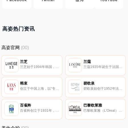
高姿热门资讯
高姿官网
(00)
兰芝
兰蔻
兰芝始于1994年韩国，爱茉莉太平洋旗下，保湿护肤专家，年轻时尚化妆品牌。兰芝专注于研究肌肤深层的保湿方案，让肌肤变得更加透亮、健康、闪耀。
兰蔻1935年诞生于法国，作为全球知名的高端化妆品品牌，兰蔻涉足护肤、彩妆、香水等多个产品领域，主要面向教育程度、收入水平较高，年龄在25～40岁的成熟女性。
韩束
碧欧泉
创立于中国上海，以“专研亚洲肌肤之美”作为核心品牌理念，专为亚洲女性打造实证有效的护肤品。韩束集产品研发、生产、销售、ODM 于一体的日化新兴企业。
碧欧泉始创于1952年法国，提供全系列的男士、女士、身体和隔离等护理产品。碧欧泉 (Biotherm) 的产品均含有独特的矿泉活细胞因子Life Plankton活源精粹。
百雀羚
巴黎欧莱雅
百雀羚创立于1931年，借助天然草本之力，运用现代科技，匠心打造天然温和的草本护肤品，致力于带给消费者天然安全的护肤体验。
巴黎欧莱雅（L'Oreal）是全球首屈一指的美容品牌,欧莱雅的产品从染发剂扩展到了护肤、防晒、彩妆、染发、护发、男士等诸多领域。