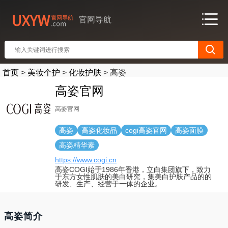
官网导航
首页
>
美妆个护
>
化妆护肤
>
高姿
高姿官网
高姿官网
高姿
高姿化妆品
cogi高姿官网
高姿面膜
高姿精华素
https://www.cogi.cn
高姿COGI始于1986年香港，立白集团旗下，致力
于东方女性肌肤的美白研究，集美白护肤产品的的
研发、生产、经营于一体的企业。
高姿简介