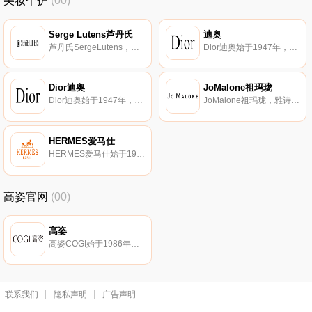
美妆个护
(00)
Serge Lutens芦丹氏
迪奥
芦丹氏SergeLutens，法国沙龙品牌。品牌下分别有A La Nuit夜间女士香水 SERGE、Chene女士香水 SERGE、A La Nuit Eau De Parfum Spray等商品。
Dior迪奥始于1947年，法国著名时尚消费品牌，隶属LVMH路易威登集团旗下。迪奥享誉全球的奢侈品品牌，华贵与高雅的代名词，时装、珠宝手表、香水、彩妆、护肤领域典范。
Dior迪奥
JoMalone祖玛珑
Dior迪奥始于1947年，法国著名时尚消费品牌，隶属LVMH路易威登集团旗下。迪奥享誉全球的奢侈品品牌，华贵与高雅的代名词，时装、珠宝手表、香水、彩妆、护肤领域典范。
JoMalone祖玛珑，雅诗兰黛集团旗下，其香水以简单而纯粹为诸多明星喜爱，有“香水世界女王”之美誉。JO MALONE祖玛珑是一家位于伦敦的营销高档护肤和香水产品的公司。
HERMES爱马仕
HERMES爱马仕始于1921年意大利，全球著名奢华精品品牌，其以高品质和精湛的意大利工艺闻名于世。爱马仕主打经典鞋履、奢华手袋、高档香水、珠宝手表、皮革制品。爱马仕以生产丝巾和领带而著名，其KELLY包、BIRKIN包、丝巾和领带等经典设计享誉国际产品
高姿官网
(00)
高姿
高姿COGI始于1986年香港，立白集团旗下，致力于东方女性肌肤的美白研究，集美白护肤产品的的研发、生产、经营于一体的企业。
联系我们
隐私声明
广告声明