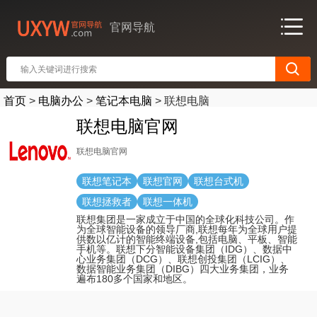
官网导航
首页
>
电脑办公
>
笔记本电脑
>
联想电脑
联想电脑官网
联想电脑官网
联想笔记本
联想官网
联想台式机
联想拯救者
联想一体机
联想集团是一家成立于中国的全球化科技公司。作
为全球智能设备的领导厂商,联想每年为全球用户提
供数以亿计的智能终端设备,包括电脑、平板、智能
手机等。联想下分智能设备集团（IDG）、数据中
心业务集团（DCG）、联想创投集团（LCIG）、
数据智能业务集团（DIBG）四大业务集团，业务
遍布180多个国家和地区。