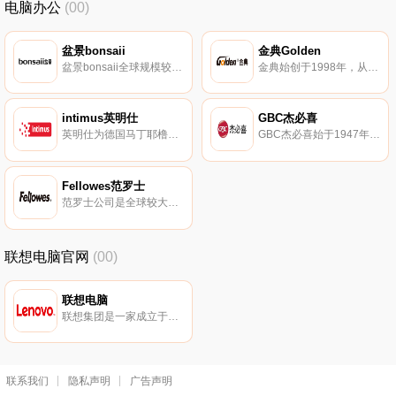
电脑办公
(00)
盆景bonsaii
金典Golden
盆景bonsaii全球规模较大的碎纸机制造商，集研发、生产、销售于一体。盆景专业从事碎纸机、装订机、点钞机、塑封机及其他系列产品的的现代化产业企业。
金典始创于1998年，从事碎纸机、装订机、一卡通及印后系列产品的研发、生产、销售于一体的品牌制营商。金典拥有多项产品发明专利，拥有强大的研发生产能力。
intimus英明仕
GBC杰必喜
英明仕为德国马丁耶橹国际有限公司旗下全球著名碎纸机品牌。英明仕是一家致力于保密销毁、印后设备和废物处理的专业化公司。
GBC杰必喜始于1947年，全球办公用品领先者，2005年与ACCO合并，专业的办公与印刷整体解决方案提供商。GBC杰必喜主要产品有装订机、塑封机和碎纸机等设备。
Fellowes范罗士
范罗士公司是全球较大的碎纸机供应商之一，于1917年在芝加哥成立。范罗士经过多年的发展，公司已发展成为能够提供广泛商用和家用办公消费品的多元化公司。
联想电脑官网
(00)
联想电脑
联想集团是一家成立于中国的全球化科技公司。作为全球智能设备的领导厂商,联想每年为全球用户提供数以亿计的智能终端设备,包括电脑、平板、智能手机等。联想下分智能设备集团（IDG）、数据中心业务集团（DCG）、联想创投集团（LCIG）、数据智能业务集团（DIBG）四大业务集团，业务遍布180多个国家和地区。
联系我们
隐私声明
广告声明