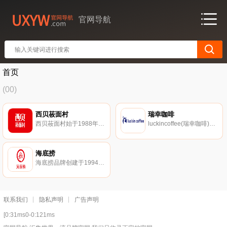
官网导航
首页
(00)
西贝莜面村
瑞幸咖啡
西贝莜面村始于1988年，西贝餐饮集团旗下的主品牌，主营中式休闲正餐，西北菜的杰出代表，以独特的西北民族民间饭菜深受欢迎。目前市场分布于北京、上海、广州、深圳、天津、石家庄、沈阳、西安、杭州、南京、大连、呼和浩特、包头、鄂尔多斯等全国各大城市。
luckincoffee(瑞幸咖啡)中国新零售咖啡典型代表，以优选的产品原料、精湛的咖啡工艺，创新的商业模式，专注于提供高性价比、高便利性的产品，努力为广大消费者带来更高品质的咖啡消费新体验，推动咖啡文化在中国的普及和发展。
海底捞
海底捞品牌创建于1994年，历经二十多年的发展，海底捞国际控股有限公司已经成长为国际知名的餐饮企业。截止2020年，海底捞在全球开设935家直营餐厅，其中868家位于的164个城市，67家位于中国香港、中国澳门、中国及海外，包括新加坡、韩国、日本、美国、加拿大、英国、越南、马来西亚、印度尼西亚及澳大利亚等地。
联系我们
隐私声明
广告声明
[0:31ms0-0:121ms