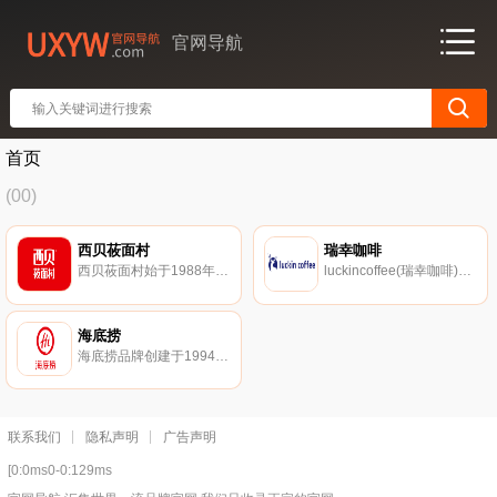
官网导航
首页
(00)
西贝莜面村
瑞幸咖啡
西贝莜面村始于1988年，西贝餐饮集团旗下的主品牌，主营中式休闲正餐，西北菜的杰出代表，以独特的西北民族民间饭菜深受欢迎。目前市场分布于北京、上海、广州、深圳、天津、石家庄、沈阳、西安、杭州、南京、大连、呼和浩特、包头、鄂尔多斯等全国各大城市。
luckincoffee(瑞幸咖啡)中国新零售咖啡典型代表，以优选的产品原料、精湛的咖啡工艺，创新的商业模式，专注于提供高性价比、高便利性的产品，努力为广大消费者带来更高品质的咖啡消费新体验，推动咖啡文化在中国的普及和发展。
海底捞
海底捞品牌创建于1994年，历经二十多年的发展，海底捞国际控股有限公司已经成长为国际知名的餐饮企业。截止2020年，海底捞在全球开设935家直营餐厅，其中868家位于的164个城市，67家位于中国香港、中国澳门、中国及海外，包括新加坡、韩国、日本、美国、加拿大、英国、越南、马来西亚、印度尼西亚及澳大利亚等地。
联系我们
隐私声明
广告声明
[0:0ms0-0:129ms