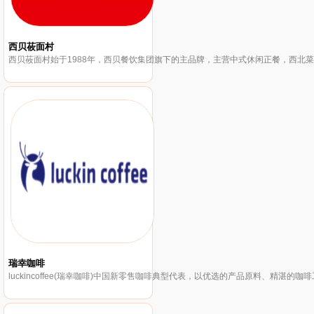
西贝莜面村
瑞幸咖啡